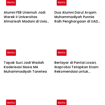
Berita
Berita
Alumni FEB Unismuh Jadi
Dua Alumni Darul Arqam
Warek II Universitas
Muhammadiyah Punnia
Almarisah Madani di Usia
Raih Penghargaan di UAD
29 Tahun
Yogyakarta
Berita
Berita
Tapak Suci Jadi Wadah
Berlayar di Pantai Losari,
Kaderisasi Siswa MA
Ikaprobsi Tetapkan Enam
Muhammadiyah Tanetea
Rekomendasi untuk
Bahasa Indonesia
Berita
Berita