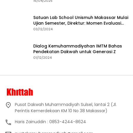
15/04/2025
Satuan Lab School Unismuh Makassar Mulai
Ujian Semester, Direktur: Momen Evaluasi
Proses Pembelajaran
03/12/2024
Dialog Kemuhammadiyahan IMTM Bahas
Pendekatan Dakwah untuk Generasi Z
01/12/2024
Pusat Dakwah Muhammadiyah Sulsel, lantai 2 (Jl.
Perintis Kemerdekaan KM 10 No 38 Makassar)
Haris Zainuddin : 0853-4244-8624