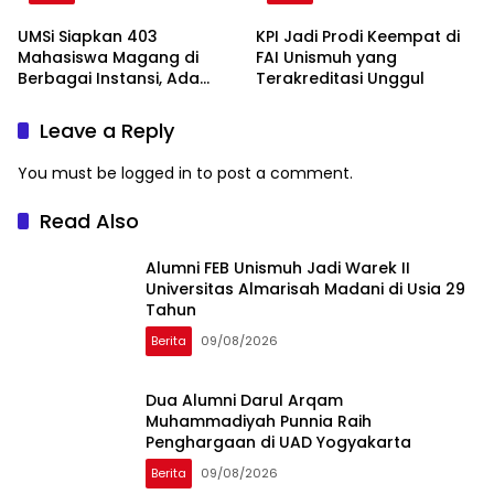
UMSi Siapkan 403
KPI Jadi Prodi Keempat di
Mahasiswa Magang di
FAI Unismuh yang
Berbagai Instansi, Ada
Terakreditasi Unggul
Program Internasional ke
Taiwan
Leave a Reply
You must be
logged in
to post a comment.
Read Also
Alumni FEB Unismuh Jadi Warek II
Universitas Almarisah Madani di Usia 29
Tahun
Berita
09/08/2026
Dua Alumni Darul Arqam
Muhammadiyah Punnia Raih
Penghargaan di UAD Yogyakarta
Berita
09/08/2026