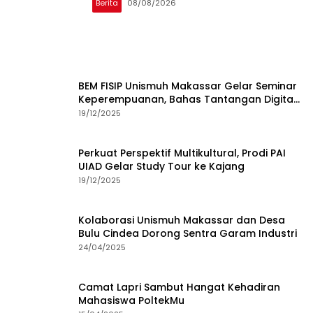
Berita
08/08/2026
BEM FISIP Unismuh Makassar Gelar Seminar
Keperempuanan, Bahas Tantangan Digital
dan Budaya Lokal
19/12/2025
Perkuat Perspektif Multikultural, Prodi PAI
UIAD Gelar Study Tour ke Kajang
19/12/2025
Kolaborasi Unismuh Makassar dan Desa
Bulu Cindea Dorong Sentra Garam Industri
24/04/2025
Camat Lapri Sambut Hangat Kehadiran
Mahasiswa PoltekMu