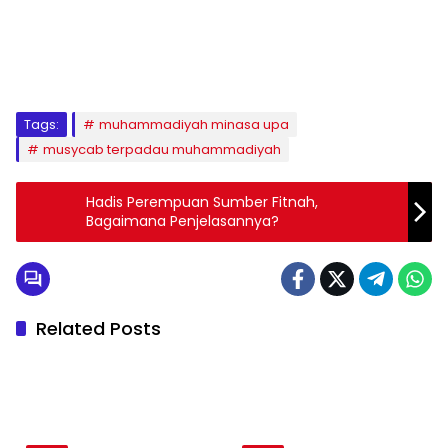
1
2
3
4
5
6
7
8
9
Tags:
muhammadiyah minasa upa
musycab terpadau muhammadiyah
Hadis Perempuan Sumber Fitnah,
Bagaimana Penjelasannya?
Related Posts