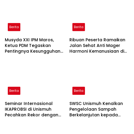
Berita
Berita
Musyda XXI IPM Maros,
Ribuan Peserta Ramaikan
Ketua PDM Tegaskan
Jalan Sehat Anti Mager
Pentingnya Kesungguhan
Harmoni Kemanusiaan di
dan Keikhlasan
Makassar
Berita
Berita
Seminar Internasional
SWSC Unismuh Kenalkan
IKAPROBSI di Unismuh
Pengelolaan Sampah
Pecahkan Rekor dengan
Berkelanjutan kepada
249 Makalah
Peserta Macca Student
Visit