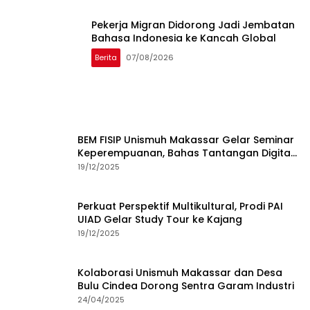
Pekerja Migran Didorong Jadi Jembatan
Bahasa Indonesia ke Kancah Global
Berita
07/08/2026
BEM FISIP Unismuh Makassar Gelar Seminar
Keperempuanan, Bahas Tantangan Digital
dan Budaya Lokal
19/12/2025
Perkuat Perspektif Multikultural, Prodi PAI
UIAD Gelar Study Tour ke Kajang
19/12/2025
Kolaborasi Unismuh Makassar dan Desa
Bulu Cindea Dorong Sentra Garam Industri
24/04/2025