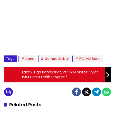
1
2
3
4
5
6
7
8
9
Tags:
bone
Gempa Sulbar
PC IMM Bone
Lantik Tiga Komisariat, PC IMM Maros: Syiar
IMM Harus Lebih Progresif
Related Posts