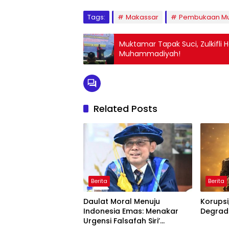
Tags:
Makassar
Pembukaan Mu
Muktamar Tapak Suci, Zulkifli
Muhammadiyah!
Related Posts
Berita
Berita
Daulat Moral Menuju
Korupsi
Indonesia Emas: Menakar
Degrada
Urgensi Falsafah Siri’