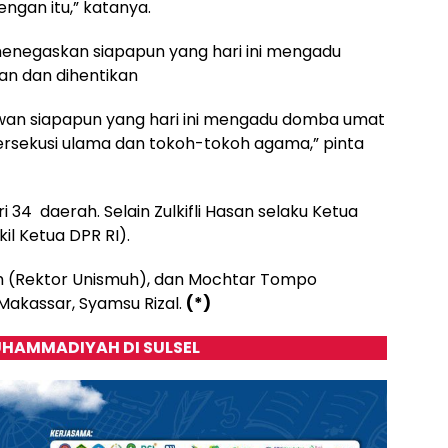
engan itu,” katanya.
n, menegaskan siapapun yang hari ini mengadu
n dan dihentikan
lawan siapapun yang hari ini mengadu domba umat
rsekusi ulama dan tokoh-tokoh agama,” pinta
ri 34 daerah. Selain Zulkifli Hasan selaku Ketua
il Ketua DPR RI).
im (Rektor Unismuh), dan Mochtar Tompo
 Makassar, Syamsu Rizal.
(*)
HAMMADIYAH DI SULSEL