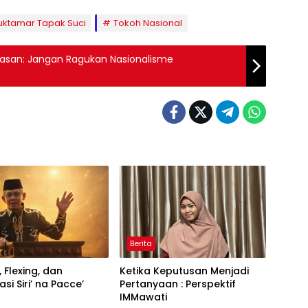
ktamar Tapak Suci
Tokoh Nasional
 Hasan: Jangan Ragukan Nasionalisme
Berita
, Flexing, dan
Ketika Keputusan Menjadi
si Siri’ na Pacce’
Pertanyaan : Perspektif
IMMawati