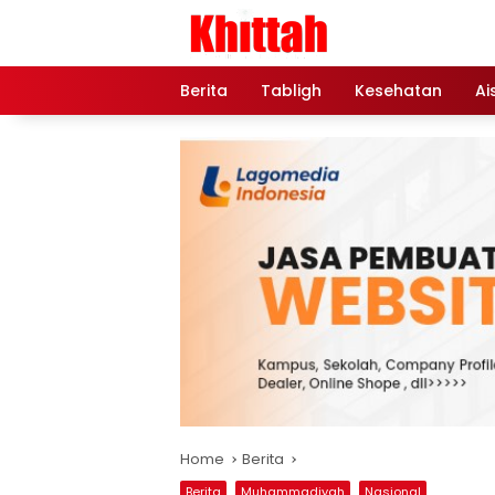
Skip
to
content
Berita
Tabligh
Kesehatan
Ai
Home
Berita
Berita
Muhammadiyah
Nasional