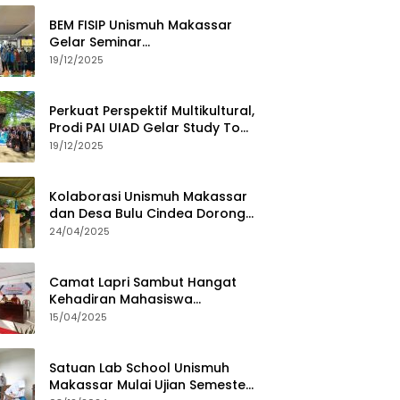
BEM FISIP Unismuh Makassar
Gelar Seminar
Keperempuanan, Bahas
19/12/2025
Tantangan Digital dan Budaya
Lokal
Perkuat Perspektif Multikultural,
Prodi PAI UIAD Gelar Study Tour
ke Kajang
19/12/2025
Kolaborasi Unismuh Makassar
dan Desa Bulu Cindea Dorong
Sentra Garam Industri
24/04/2025
Camat Lapri Sambut Hangat
Kehadiran Mahasiswa
PoltekMu
15/04/2025
Satuan Lab School Unismuh
Makassar Mulai Ujian Semester,