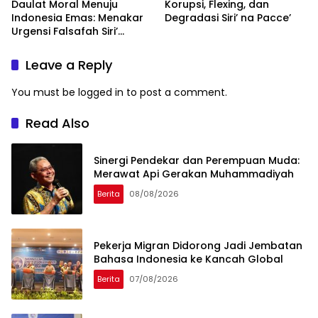
Daulat Moral Menuju
Korupsi, Flexing, dan
Indonesia Emas: Menakar
Degradasi Siri’ na Pacce’
Urgensi Falsafah Siri’
naPacce di Tengah
Ancaman Kleptokrasi
Leave a Reply
You must be
logged in
to post a comment.
Read Also
Sinergi Pendekar dan Perempuan Muda:
Merawat Api Gerakan Muhammadiyah
Berita
08/08/2026
Pekerja Migran Didorong Jadi Jembatan
Bahasa Indonesia ke Kancah Global
Berita
07/08/2026