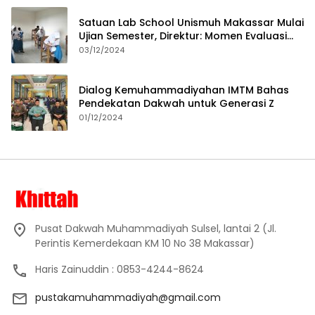
Satuan Lab School Unismuh Makassar Mulai
Ujian Semester, Direktur: Momen Evaluasi
Proses Pembelajaran
03/12/2024
Dialog Kemuhammadiyahan IMTM Bahas
Pendekatan Dakwah untuk Generasi Z
01/12/2024
Pusat Dakwah Muhammadiyah Sulsel, lantai 2 (Jl.
Perintis Kemerdekaan KM 10 No 38 Makassar)
Haris Zainuddin : 0853-4244-8624
pustakamuhammadiyah@gmail.com