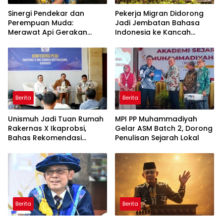
Sinergi Pendekar dan
Pekerja Migran Didorong
Perempuan Muda:
Jadi Jembatan Bahasa
Merawat Api Gerakan
Indonesia ke Kancah
Muhammadiyah
Global
Berita
Berita
Unismuh Jadi Tuan Rumah
MPI PP Muhammadiyah
Rakernas X Ikaprobsi,
Gelar ASM Batch 2, Dorong
Bahas Rekomendasi
Penulisan Sejarah Lokal
Penguatan Bahasa
Indonesia di Tingkat
Global
Berita
Berita