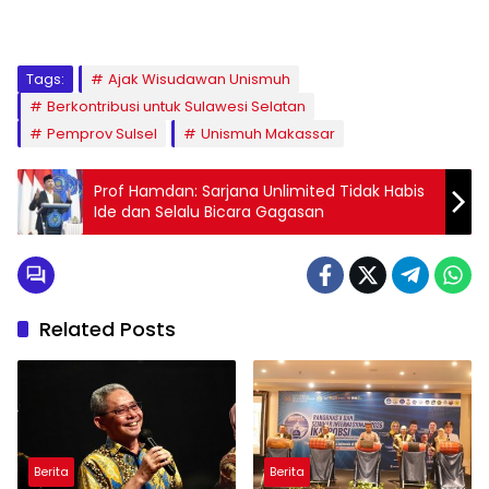
1
2
3
4
5
6
7
8
9
Tags:
Ajak Wisudawan Unismuh
Berkontribusi untuk Sulawesi Selatan
Pemprov Sulsel
Unismuh Makassar
Prof Hamdan: Sarjana Unlimited Tidak Habis
Ide dan Selalu Bicara Gagasan
Related Posts
Berita
Berita