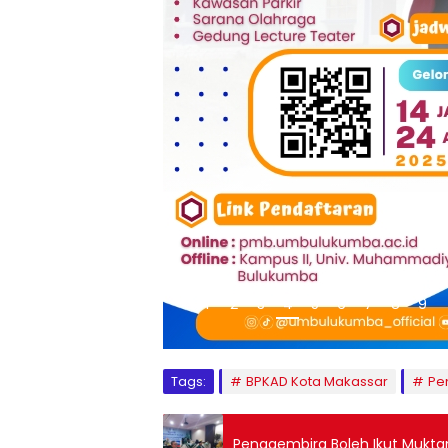
1
2
3
4
5
6
7
8
9
Tags:
BPKAD Kota Makassar
Pe
Penggembira Boleh Ikut Muktam