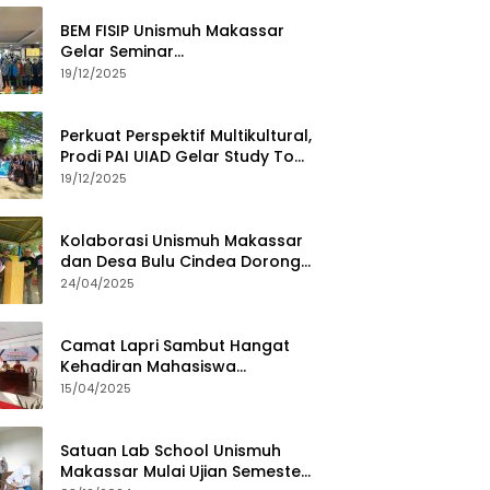
BEM FISIP Unismuh Makassar
Gelar Seminar
Keperempuanan, Bahas
19/12/2025
Tantangan Digital dan Budaya
Lokal
Perkuat Perspektif Multikultural,
Prodi PAI UIAD Gelar Study Tour
ke Kajang
19/12/2025
Kolaborasi Unismuh Makassar
dan Desa Bulu Cindea Dorong
Sentra Garam Industri
24/04/2025
Camat Lapri Sambut Hangat
Kehadiran Mahasiswa
PoltekMu
15/04/2025
Satuan Lab School Unismuh
Makassar Mulai Ujian Semester,