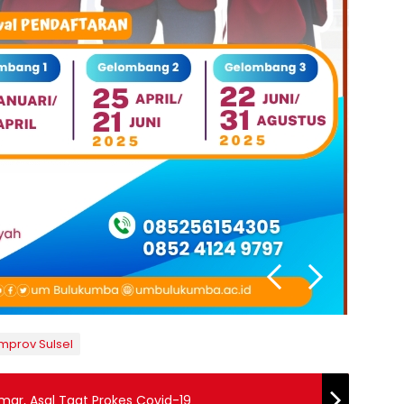
mprov Sulsel
ar, Asal Taat Prokes Covid-19