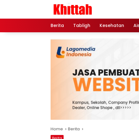
Skip
to
content
Berita
Tabligh
Kesehatan
Ai
Home
Berita
Berita