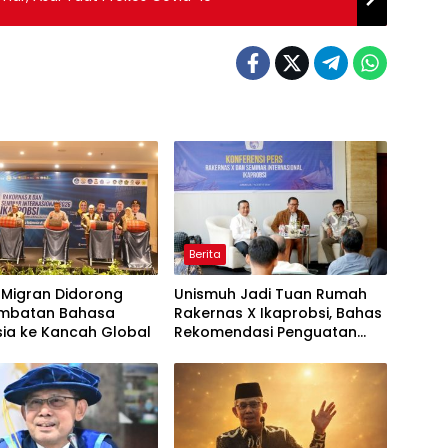
Berita
 Migran Didorong
Unismuh Jadi Tuan Rumah
embatan Bahasa
Rakernas X Ikaprobsi, Bahas
sia ke Kancah Global
Rekomendasi Penguatan
Bahasa Indonesia di Tingkat
Global