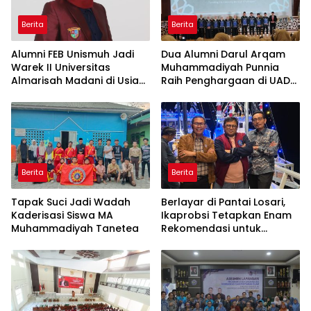
Berita
Berita
Alumni FEB Unismuh Jadi
Dua Alumni Darul Arqam
Warek II Universitas
Muhammadiyah Punnia
Almarisah Madani di Usia
Raih Penghargaan di UAD
29 Tahun
Yogyakarta
Berita
Berita
Tapak Suci Jadi Wadah
Berlayar di Pantai Losari,
Kaderisasi Siswa MA
Ikaprobsi Tetapkan Enam
Muhammadiyah Tanetea
Rekomendasi untuk
Bahasa Indonesia