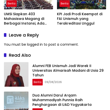
Berita
Berita
UMSi Siapkan 403
KPI Jadi Prodi Keempat di
Mahasiswa Magang di
FAI Unismuh yang
Berbagai Instansi, Ada
Terakreditasi Unggul
Program Internasional ke
Taiwan
Leave a Reply
You must be
logged in
to post a comment.
Read Also
Alumni FEB Unismuh Jadi Warek II
Universitas Almarisah Madani di Usia 29
Tahun
Berita
09/08/2026
Dua Alumni Darul Arqam
Muhammadiyah Punnia Raih
Penghargaan di UAD Yogyakarta