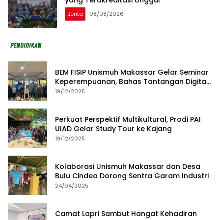
yang Terakreditasi Unggul
Berita
08/08/2026
BEM FISIP Unismuh Makassar Gelar Seminar
Keperempuanan, Bahas Tantangan Digital
dan Budaya Lokal
19/12/2025
Perkuat Perspektif Multikultural, Prodi PAI
UIAD Gelar Study Tour ke Kajang
19/12/2025
Kolaborasi Unismuh Makassar dan Desa
Bulu Cindea Dorong Sentra Garam Industri
24/04/2025
Camat Lapri Sambut Hangat Kehadiran