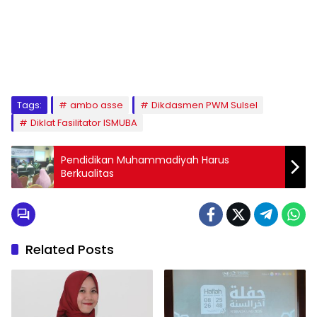
1
2
3
4
5
6
7
8
9
Tags:
ambo asse
Dikdasmen PWM Sulsel
Diklat Fasilitator ISMUBA
Pendidikan Muhammadiyah Harus
Berkualitas
Related Posts