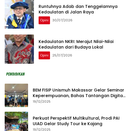
Runtuhnya Adab dan Tenggelamnya
Kedaulatan di Jalan Raya
Opini
30/07/2026
Kedaulatan NKRI: Merajut Nilai-Nilai
Kedaulatan dari Budaya Lokal
Opini
25/07/2026
BEM FISIP Unismuh Makassar Gelar Seminar
Keperempuanan, Bahas Tantangan Digital
dan Budaya Lokal
19/12/2025
Perkuat Perspektif Multikultural, Prodi PAI
UIAD Gelar Study Tour ke Kajang
19/12/2025