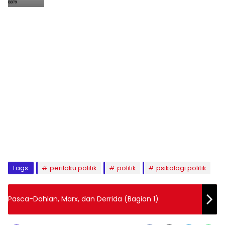
1
2
3
4
5
6
7
8
9
Tags:
perilaku politik
politik
psikologi politik
Pasca-Dahlan, Marx, dan Derrida (Bagian 1)