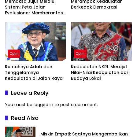
Memaksa Jujur Melalui
Merampok Kedaulatan
Sistem: Peta Jalan
Berkedok Demokrasi
Evolusioner Memberantas
KKN
Opini
Opini
Runtuhnya Adab dan
Kedaulatan NKRI: Merajut
Tenggelamnya
Nilai-Nilai Kedaulatan dari
Kedaulatan di Jalan Raya
Budaya Lokal
Leave a Reply
You must be
logged in
to post a comment.
Read Also
Miskin Empati: Saatnya Mengembalikan