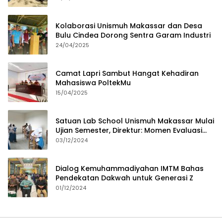
Kolaborasi Unismuh Makassar dan Desa
Bulu Cindea Dorong Sentra Garam Industri
24/04/2025
Camat Lapri Sambut Hangat Kehadiran
Mahasiswa PoltekMu
15/04/2025
Satuan Lab School Unismuh Makassar Mulai
Ujian Semester, Direktur: Momen Evaluasi
Proses Pembelajaran
03/12/2024
Dialog Kemuhammadiyahan IMTM Bahas
Pendekatan Dakwah untuk Generasi Z
01/12/2024