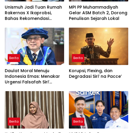
Unismuh Jadi Tuan Rumah
MPI PP Muhammadiyah
Rakernas X Ikaprobsi,
Gelar ASM Batch 2, Dorong
Bahas Rekomendasi
Penulisan Sejarah Lokal
Penguatan Bahasa
Indonesia di Tingkat
Global
Berita
Berita
Daulat Moral Menuju
Korupsi, Flexing, dan
Indonesia Emas: Menakar
Degradasi Siri’ na Pacce’
Urgensi Falsafah Siri’
naPacce di Tengah
Ancaman Kleptokrasi
Berita
Berita