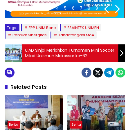
1
2
3
4
5
6
7
8
9
Tags:
FPP UNIM Bone
FSAINTEK UNIMEN
Perkuat Sinergitas
Tandatangani MoA
UIAD Sinjai Meriahkan Turnamen Mini Soccer
Milad Unismuh Makassar ke-62
Related Posts
Berita
Berita