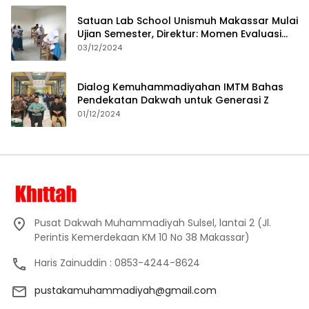
Satuan Lab School Unismuh Makassar Mulai
Ujian Semester, Direktur: Momen Evaluasi
Proses Pembelajaran
03/12/2024
Dialog Kemuhammadiyahan IMTM Bahas
Pendekatan Dakwah untuk Generasi Z
01/12/2024
Pusat Dakwah Muhammadiyah Sulsel, lantai 2 (Jl.
Perintis Kemerdekaan KM 10 No 38 Makassar)
Haris Zainuddin : 0853-4244-8624
pustakamuhammadiyah@gmail.com