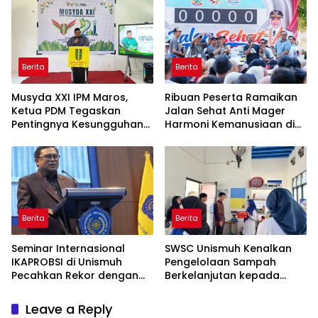
Berita
Berita
Musyda XXI IPM Maros,
Ribuan Peserta Ramaikan
Ketua PDM Tegaskan
Jalan Sehat Anti Mager
Pentingnya Kesungguhan
Harmoni Kemanusiaan di
dan Keikhlasan
Makassar
Berita
Berita
Seminar Internasional
SWSC Unismuh Kenalkan
IKAPROBSI di Unismuh
Pengelolaan Sampah
Pecahkan Rekor dengan
Berkelanjutan kepada
249 Makalah
Peserta Macca Student
Visit
Leave a Reply