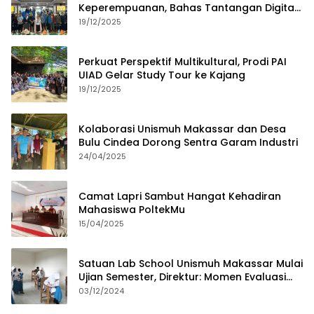
Keperempuanan, Bahas Tantangan Digital
dan Budaya Lokal
19/12/2025
Perkuat Perspektif Multikultural, Prodi PAI
UIAD Gelar Study Tour ke Kajang
19/12/2025
Kolaborasi Unismuh Makassar dan Desa
Bulu Cindea Dorong Sentra Garam Industri
24/04/2025
Camat Lapri Sambut Hangat Kehadiran
Mahasiswa PoltekMu
15/04/2025
Satuan Lab School Unismuh Makassar Mulai
Ujian Semester, Direktur: Momen Evaluasi
Proses Pembelajaran
03/12/2024