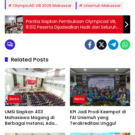
OlympicAD VIII 2026 Makassar
Unismuh Makassar
Panitia Siapkan Pembukaan Olympicad VIII,
8.612 Peserta Dijadwalkan Hadir dari Seluruh
Indonesia
Related Posts
Berita
Berita
UMSi Siapkan 403
KPI Jadi Prodi Keempat di
Mahasiswa Magang di
FAI Unismuh yang
Berbagai Instansi, Ada
Terakreditasi Unggul
Program Internasional ke
Taiwan