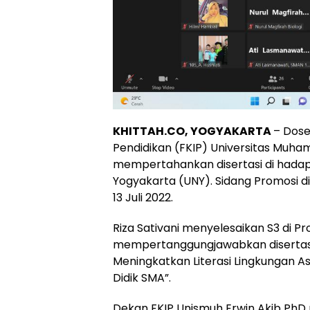
KHITTAH.CO, YOGYAKARTA
– Dose
Pendidikan (FKIP) Universitas Muham
mempertahankan disertasi di hadapa
Yogyakarta (UNY). Sidang Promosi di
13 Juli 2022.
Riza Sativani menyelesaikan S3 di Pro
mempertanggungjawabkan disertasi
Meningkatkan Literasi Lingkungan As
Didik SMA”.
Dekan FKIP Unismuh Erwin Akib PhD 