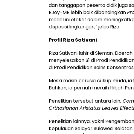
dan tanggapan peserta didik juga sa
EJoy-ME lebih baik dibandingkan
Pr
model ini efektif dalam meningkatkan
disposisi lingkungan,” jelas Riza.
Profil Riza Sativani
Riza Sativani lahir di Sleman, Daera
menyelesaikan S1 di Prodi Pendidika
di Prodi Pendidikan Sains Konsentrasi
Meski masih berusia cukup muda, ia
Bahkan, ia pernah meraih Hibah Pene
Penelitian tersebut antara lain,
Comp
Orthosiphon Aristatus Leaves Effec
Penelitian lainnya, yakni Pengemb
Kepulauan Selayar Sulawesi Selatan 