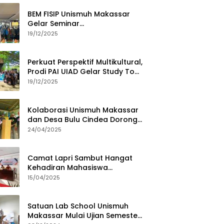
BEM FISIP Unismuh Makassar
Gelar Seminar
Keperempuanan, Bahas
19/12/2025
Tantangan Digital dan Budaya
Lokal
Perkuat Perspektif Multikultural,
Prodi PAI UIAD Gelar Study Tour
ke Kajang
19/12/2025
Kolaborasi Unismuh Makassar
dan Desa Bulu Cindea Dorong
Sentra Garam Industri
24/04/2025
Camat Lapri Sambut Hangat
Kehadiran Mahasiswa
PoltekMu
15/04/2025
Satuan Lab School Unismuh
Makassar Mulai Ujian Semester,