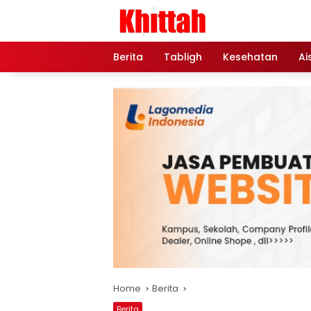
Skip
to
content
Berita
Tabligh
Kesehatan
Ai
Home
Berita
Berita