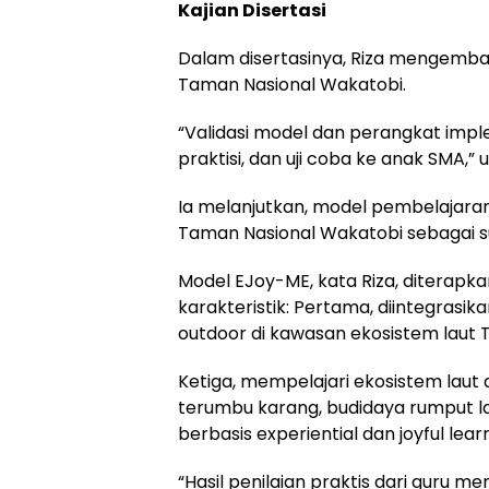
Kajian Disertasi
Dalam disertasinya, Riza mengemb
Taman Nasional Wakatobi.
“Validasi model dan perangkat imple
praktisi, dan uji coba ke anak SMA,” 
Ia melanjutkan, model pembelajar
Taman Nasional Wakatobi sebagai s
Model EJoy-ME, kata Riza, diterapk
karakteristik: Pertama, diintegrasik
outdoor di kawasan ekosistem laut 
Ketiga, mempelajari ekosistem laut 
terumbu karang, budidaya rumput lau
berbasis experiential dan joyful learn
“Hasil penilaian praktis dari guru