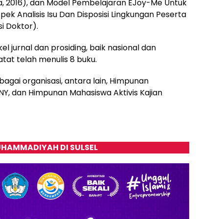
a, 2016), dan Model Pembelajaran EJoy-Me Untuk
pek Analisis Isu Dan Disposisi Lingkungan Peserta
i Doktor).
kel jurnal dan prosiding, baik nasional dan
catat telah menulis 8 buku.
rbagai organisasi, antara lain, Himpunan
NY, dan Himpunan Mahasiswa Aktivis Kajian
HAMMADIYAH DI SULSEL