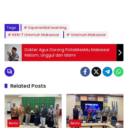
1
2
3
4
5
6
7
8
9
Tags:
Experiential Learning
KKN-T Unismuh Makassar
Unismuh Makassar
Dokter Agus Dorong PoltekkesMu Makassar
Reborn, Unggul dan Islami
Related Posts
Berita
Berita