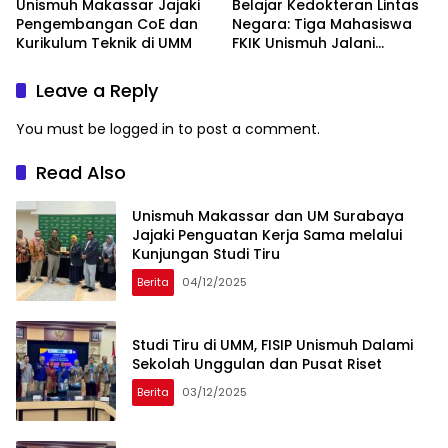
Unismuh Makassar Jajaki
Belajar Kedokteran Lintas
Pengembangan CoE dan
Negara: Tiga Mahasiswa
Kurikulum Teknik di UMM
FKIK Unismuh Jalani
Pertukaran di USIM
Malaysia
Leave a Reply
You must be
logged in
to post a comment.
Read Also
Unismuh Makassar dan UM Surabaya
Jajaki Penguatan Kerja Sama melalui
Kunjungan Studi Tiru
Berita
04/12/2025
Studi Tiru di UMM, FISIP Unismuh Dalami
Sekolah Unggulan dan Pusat Riset
Berita
03/12/2025