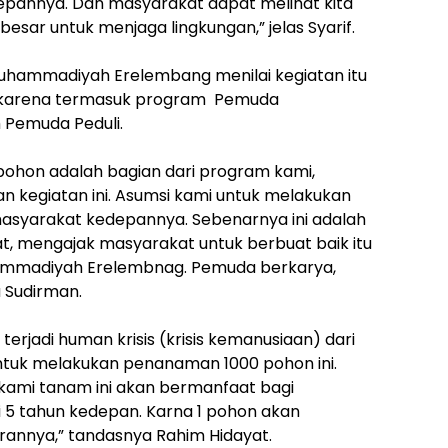
edepannya. Dan masyarakat dapat melihat kita
ar untuk menjaga lingkungan,” jelas Syarif.
Muhammadiyah Erelembang menilai kegiatan itu
gi, karena termasuk program Pemuda
Pemuda Peduli.
pohon adalah bagian dari program kami,
n kegiatan ini. Asumsi kami untuk melakukan
 masyarakat kedepannya. Sebenarnya ini adalah
t, mengajak masyarakat untuk berbuat baik itu
mmadiyah Erelembnag. Pemuda berkarya,
 Sudirman.
dah terjadi human krisis (krisis kemanusiaan) dari
ntuk melakukan penanaman 1000 pohon ini.
kami tanam ini akan bermanfaat bagi
 5 tahun kedepan. Karna 1 pohon akan
rannya,” tandasnya Rahim Hidayat.