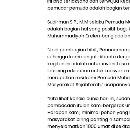
ini bisa terlaksana dan terwujud k
pemuda-pemuda adalah bagian terbes
​Sudirman S.P., M.M selaku Pemuda 
adalah bagian hal yang positif ba
Muhammadiyah Erelembang adalah 
“​Jadi pembagian bibit, Penanaman 
sehingga kami sangat dibantu denga
kegitan ini adalah untuk invenstasi
learning education untuk masyaraka
merupakan misi kami Pemuda Muha
Masyarakat Sejahterah,” ucapannya
“​Kita lihat kondisi dunia hari ini, su
pembacaan itulah kami bergerak u
Harapan kami, minimal pohon yang 
masyarakat biring panting 4 sampai
menyelamatkan 1000 umat di sekita