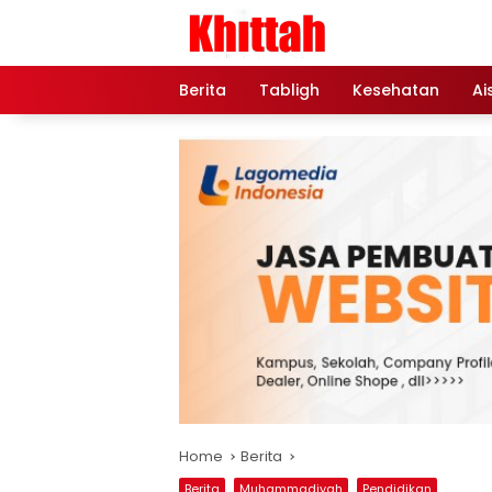
Skip
to
content
Berita
Tabligh
Kesehatan
Ai
Home
Berita
Berita
Muhammadiyah
Pendidikan