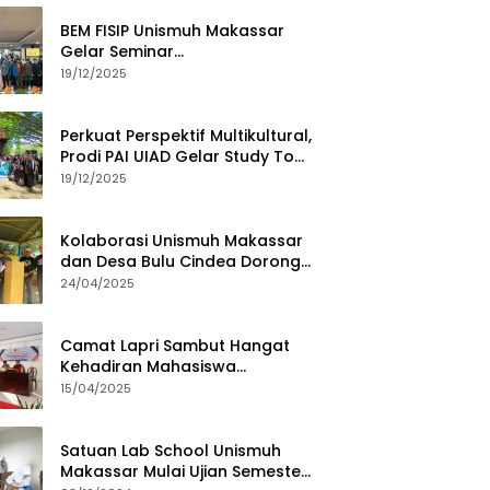
BEM FISIP Unismuh Makassar
Gelar Seminar
Keperempuanan, Bahas
19/12/2025
Tantangan Digital dan Budaya
Lokal
Perkuat Perspektif Multikultural,
Prodi PAI UIAD Gelar Study Tour
ke Kajang
19/12/2025
Kolaborasi Unismuh Makassar
dan Desa Bulu Cindea Dorong
Sentra Garam Industri
24/04/2025
Camat Lapri Sambut Hangat
Kehadiran Mahasiswa
PoltekMu
15/04/2025
Satuan Lab School Unismuh
Makassar Mulai Ujian Semester,