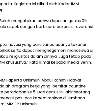
ta. Kegiatan ini diikuti oleh Kader IMM
ng.
l Saleh mengatakan​ bahwa lepasan genius 05
segala aspek dengan berbicara berbasis reverensi
ncipta inovasi yang baru tanpa adanya tekanan
i pihak serta dapat menghegemoni mahasiswa di
ap religiusitas dalam dirinya. Juga tetap pada
IMM khususnya,” kata Ikmal kepada media, Senin,
MM Faperta Unismuh, Abdul Rahim Hidayat
alah program kerja yang bersifat countine
 peradaban ke 5. Dari genius ini lahir seorang
mengisi pos-pos kepemimpinan di lembaga
kom IMM FP Unismuh.