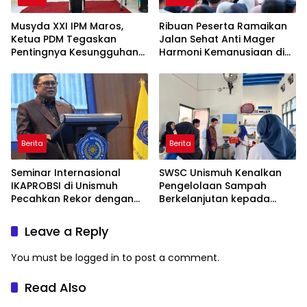
Musyda XXI IPM Maros,
Ribuan Peserta Ramaikan
Ketua PDM Tegaskan
Jalan Sehat Anti Mager
Pentingnya Kesungguhan
Harmoni Kemanusiaan di
dan Keikhlasan
Makassar
Berita
Berita
Seminar Internasional
SWSC Unismuh Kenalkan
IKAPROBSI di Unismuh
Pengelolaan Sampah
Pecahkan Rekor dengan
Berkelanjutan kepada
249 Makalah
Peserta Macca Student
Visit
Leave a Reply
You must be
logged in
to post a comment.
Read Also