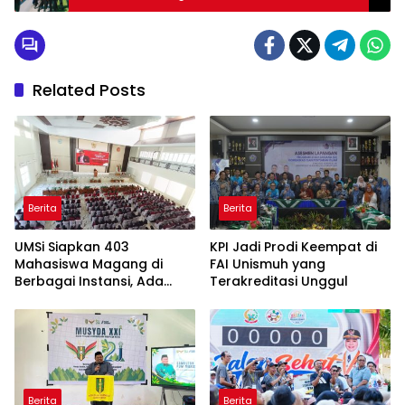
Jalanan
Related Posts
Berita
Berita
UMSi Siapkan 403
KPI Jadi Prodi Keempat di
Mahasiswa Magang di
FAI Unismuh yang
Berbagai Instansi, Ada
Terakreditasi Unggul
Program Internasional ke
Taiwan
Berita
Berita