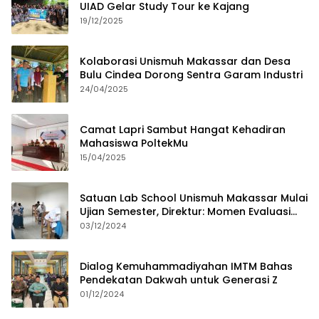
UIAD Gelar Study Tour ke Kajang
19/12/2025
Kolaborasi Unismuh Makassar dan Desa
Bulu Cindea Dorong Sentra Garam Industri
24/04/2025
Camat Lapri Sambut Hangat Kehadiran
Mahasiswa PoltekMu
15/04/2025
Satuan Lab School Unismuh Makassar Mulai
Ujian Semester, Direktur: Momen Evaluasi
Proses Pembelajaran
03/12/2024
Dialog Kemuhammadiyahan IMTM Bahas
Pendekatan Dakwah untuk Generasi Z
01/12/2024