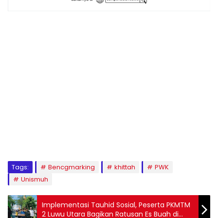
1
2
3
4
5
6
7
8
9
Tags:
Bencgmarking
khittah
PWK
Unismuh
Implementasi Tauhid Sosial, Peserta PKMTM
2 Luwu Utara Bagikan Ratusan Es Buah di