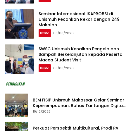
Seminar Internasional IKAPROBSI di
Unismuh Pecahkan Rekor dengan 249
Makalah
Berita
08/08/2026
SWSC Unismuh Kenalkan Pengelolaan
Sampah Berkelanjutan kepada Peserta
Macca Student Visit
Berita
08/08/2026
BEM FISIP Unismuh Makassar Gelar Seminar
Keperempuanan, Bahas Tantangan Digital
dan Budaya Lokal
19/12/2025
Perkuat Perspektif Multikultural, Prodi PAI