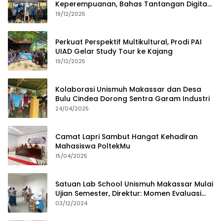
Keperempuanan, Bahas Tantangan Digital
dan Budaya Lokal
19/12/2025
Perkuat Perspektif Multikultural, Prodi PAI
UIAD Gelar Study Tour ke Kajang
19/12/2025
Kolaborasi Unismuh Makassar dan Desa
Bulu Cindea Dorong Sentra Garam Industri
24/04/2025
Camat Lapri Sambut Hangat Kehadiran
Mahasiswa PoltekMu
15/04/2025
Satuan Lab School Unismuh Makassar Mulai
Ujian Semester, Direktur: Momen Evaluasi
Proses Pembelajaran
03/12/2024