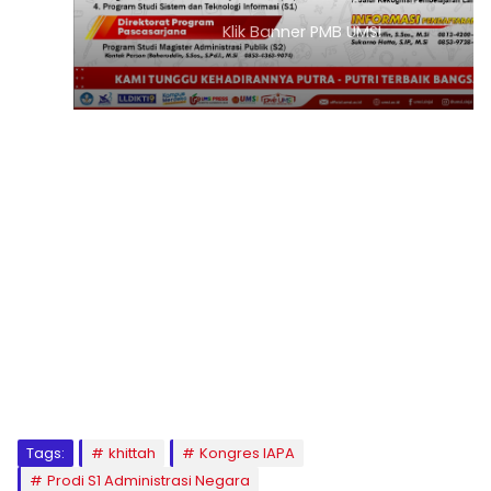
Klik Banner PMB UMSI
1
2
3
4
5
6
7
8
9
Tags:
khittah
Kongres IAPA
Prodi S1 Administrasi Negara