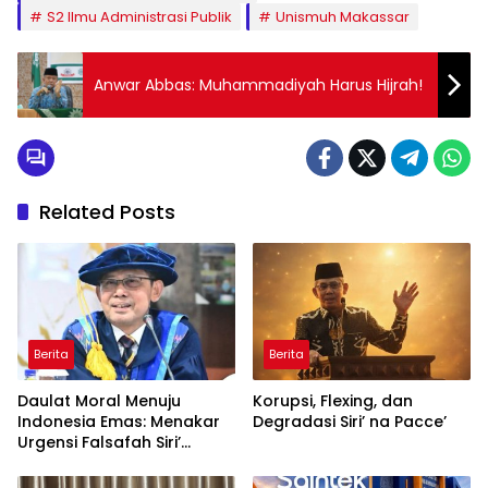
S2 Ilmu Administrasi Publik
Unismuh Makassar
Anwar Abbas: Muhammadiyah Harus Hijrah!
Related Posts
Berita
Berita
Daulat Moral Menuju
Korupsi, Flexing, dan
Indonesia Emas: Menakar
Degradasi Siri’ na Pacce’
Urgensi Falsafah Siri’
naPacce di Tengah
Ancaman Kleptokrasi