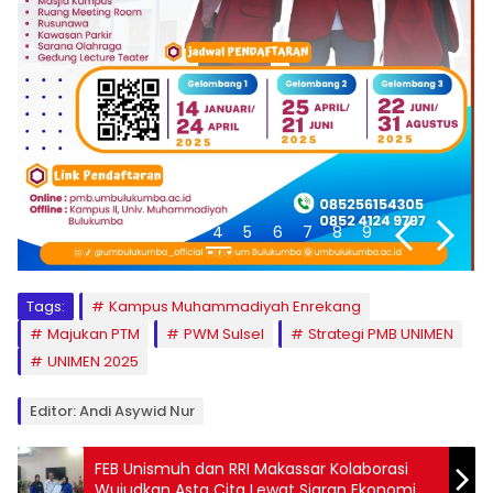
1
2
3
4
5
6
7
8
9
Tags:
Kampus Muhammadiyah Enrekang
Majukan PTM
PWM Sulsel
Strategi PMB UNIMEN
UNIMEN 2025
Editor: Andi Asywid Nur
FEB Unismuh dan RRI Makassar Kolaborasi
Wujudkan Asta Cita Lewat Siaran Ekonomi