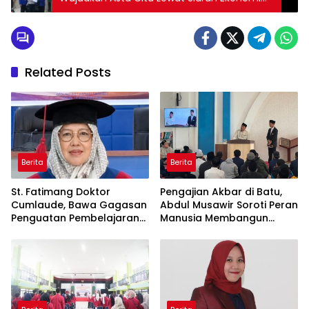
Digital
Related Posts
Berita
Berita
St. Fatimang Doktor
Pengajian Akbar di Batu,
Cumlaude, Bawa Gagasan
Abdul Musawir Soroti Peran
Penguatan Pembelajaran
Manusia Membangun
Elektromedis ke Pendidikan
Peradaban
Vokasi