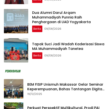
Dua Alumni Darul Arqam
Muhammadiyah Punnia Raih
Penghargaan di UAD Yogyakarta
Berita
09/08/2026
Tapak Suci Jadi Wadah Kaderisasi Siswa
MA Muhammadiyah Tanetea
Berita
09/08/2026
BEM FISIP Unismuh Makassar Gelar Seminar
Keperempuanan, Bahas Tantangan Digital
dan Budaya Lokal
19/12/2025
Perkuat Perspektif Multikultural, Prodi PAI