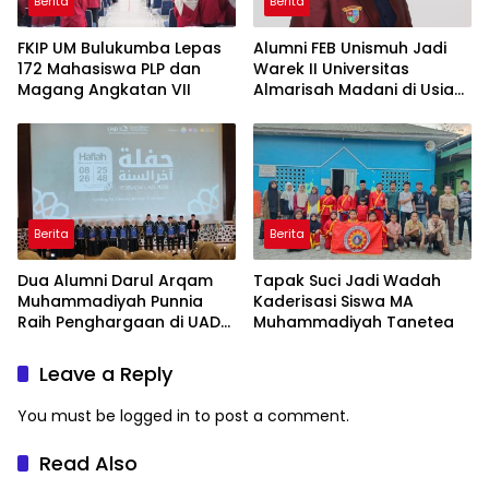
Berita
Berita
FKIP UM Bulukumba Lepas
Alumni FEB Unismuh Jadi
172 Mahasiswa PLP dan
Warek II Universitas
Magang Angkatan VII
Almarisah Madani di Usia
29 Tahun
Berita
Berita
Dua Alumni Darul Arqam
Tapak Suci Jadi Wadah
Muhammadiyah Punnia
Kaderisasi Siswa MA
Raih Penghargaan di UAD
Muhammadiyah Tanetea
Yogyakarta
Leave a Reply
You must be
logged in
to post a comment.
Read Also