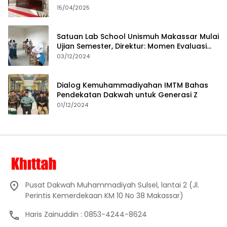
15/04/2025
Satuan Lab School Unismuh Makassar Mulai
Ujian Semester, Direktur: Momen Evaluasi
Proses Pembelajaran
03/12/2024
Dialog Kemuhammadiyahan IMTM Bahas
Pendekatan Dakwah untuk Generasi Z
01/12/2024
Pusat Dakwah Muhammadiyah Sulsel, lantai 2 (Jl.
Perintis Kemerdekaan KM 10 No 38 Makassar)
Haris Zainuddin : 0853-4244-8624