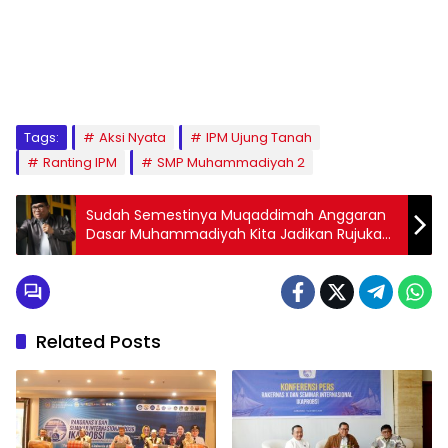
1
2
3
4
5
6
7
8
9
Tags:
Aksi Nyata
IPM Ujung Tanah
Ranting IPM
SMP Muhammadiyah 2
Sudah Semestinya Muqaddimah Anggaran
Dasar Muhammadiyah Kita Jadikan Rujukan
Hidup
Related Posts