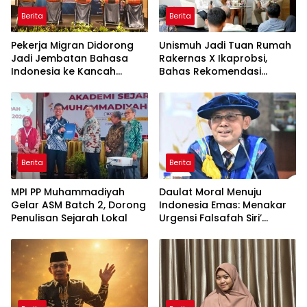
Berita
Berita
Pekerja Migran Didorong
Unismuh Jadi Tuan Rumah
Jadi Jembatan Bahasa
Rakernas X Ikaprobsi,
Indonesia ke Kancah
Bahas Rekomendasi
Global
Penguatan Bahasa
Indonesia di Tingkat
Global
Berita
Berita
MPI PP Muhammadiyah
Daulat Moral Menuju
Gelar ASM Batch 2, Dorong
Indonesia Emas: Menakar
Penulisan Sejarah Lokal
Urgensi Falsafah Siri’
naPacce di Tengah
Ancaman Kleptokrasi