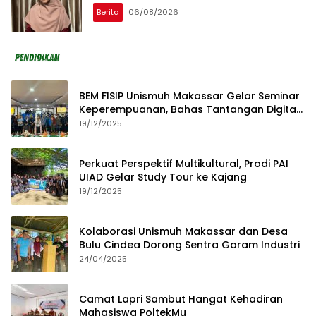
Berita
06/08/2026
BEM FISIP Unismuh Makassar Gelar Seminar
Keperempuanan, Bahas Tantangan Digital
dan Budaya Lokal
19/12/2025
Perkuat Perspektif Multikultural, Prodi PAI
UIAD Gelar Study Tour ke Kajang
19/12/2025
Kolaborasi Unismuh Makassar dan Desa
Bulu Cindea Dorong Sentra Garam Industri
24/04/2025
Camat Lapri Sambut Hangat Kehadiran
Mahasiswa PoltekMu