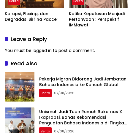
Berita
Berita
Korupsi, Flexing, dan
Ketika Keputusan Menjadi
Degradasi Siri’ na Pacce’
Pertanyaan : Perspektif
IMMawati
Leave a Reply
You must be
logged in
to post a comment.
Read Also
Pekerja Migran Didorong Jadi Jembatan
Bahasa Indonesia ke Kancah Global
Berita
07/08/2026
Unismuh Jadi Tuan Rumah Rakernas X
Ikaprobsi, Bahas Rekomendasi
Penguatan Bahasa Indonesia di Tingkat
Global
Berita
07/08/2026