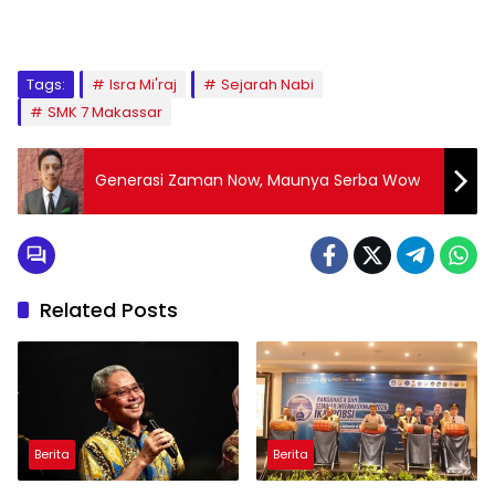
1
2
3
4
5
6
7
8
9
Tags:
Isra Mi'raj
Sejarah Nabi
SMK 7 Makassar
Generasi Zaman Now, Maunya Serba Wow
Related Posts
Berita
Berita