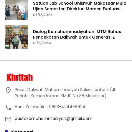
Satuan Lab School Unismuh Makassar Mulai
Ujian Semester, Direktur: Momen Evaluasi
Proses Pembelajaran
03/12/2024
Dialog Kemuhammadiyahan IMTM Bahas
Pendekatan Dakwah untuk Generasi Z
01/12/2024
Pusat Dakwah Muhammadiyah Sulsel, lantai 2 (Jl.
Perintis Kemerdekaan KM 10 No 38 Makassar)
Haris Zainuddin : 0853-4244-8624
pustakamuhammadiyah@gmail.com