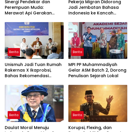
Sinergi Pendekar dan
Pekerja Migran Didorong
Perempuan Muda:
Jadi Jembatan Bahasa
Merawat Api Gerakan
Indonesia ke Kancah
Muhammadiyah
Global
Berita
Berita
Unismuh Jadi Tuan Rumah
MPI PP Muhammadiyah
Rakernas X Ikaprobsi,
Gelar ASM Batch 2, Dorong
Bahas Rekomendasi
Penulisan Sejarah Lokal
Penguatan Bahasa
Indonesia di Tingkat
Global
Berita
Berita
Daulat Moral Menuju
Korupsi, Flexing, dan