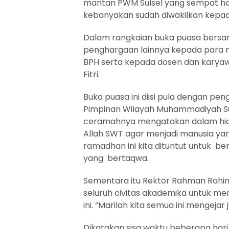
mantan PWM Sulsel yang sempat had
kebanyakan sudah diwakilkan kepa
Dalam rangkaian buka puasa bersa
penghargaan lainnya kepada para 
BPH serta kepada dosen dan karyaw
Fitri.
Buka puasa ini diisi pula dengan p
Pimpinan Wilayah Muhammadiyah Sul
ceramahnya mengatakan dalam hidup
Allah SWT agar menjadi manusia ya
ramadhan ini kita dituntut untuk b
yang bertaqwa.
Sementara itu Rektor Rahman Rahi
seluruh civitas akademika untuk 
ini. “Marilah kita semua ini mengeja
Dikatakan sisa waktu beberapa hari 