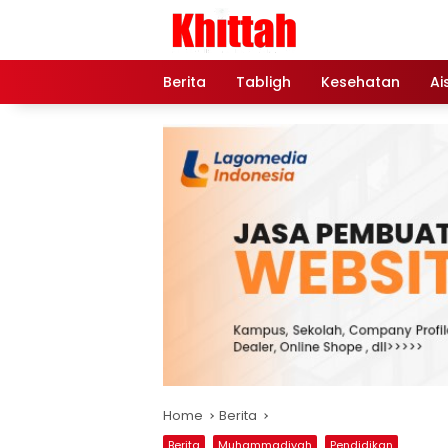
Skip
to
content
Berita
Tabligh
Kesehatan
Ai
Home
Berita
Berita
Muhammadiyah
Pendidikan