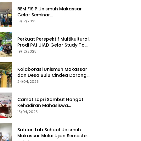
BEM FISIP Unismuh Makassar
Gelar Seminar
Keperempuanan, Bahas
19/12/2025
Tantangan Digital dan Budaya
Lokal
Perkuat Perspektif Multikultural,
Prodi PAI UIAD Gelar Study Tour
ke Kajang
19/12/2025
Kolaborasi Unismuh Makassar
dan Desa Bulu Cindea Dorong
Sentra Garam Industri
24/04/2025
Camat Lapri Sambut Hangat
Kehadiran Mahasiswa
PoltekMu
15/04/2025
Satuan Lab School Unismuh
Makassar Mulai Ujian Semester,