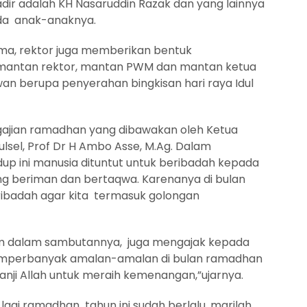
ir adalah KH Nasaruddin Razak dan yang lainnya
da anak-anaknya.
ma, rektor juga memberikan bentuk
mantan rektor, mantan PWM dan mantan ketua
an berupa penyerahan bingkisan hari raya Idul
engajian ramadhan yang dibawakan oleh Ketua
sel, Prof Dr H Ambo Asse, M.Ag. Dalam
 ini manusia dituntut untuk beribadah kepada
ng beriman dan bertaqwa. Karenanya di bulan
eribadah agar kita termasuk golongan
m dalam sambutannya, juga mengajak kepada
memperbanyak amalan-amalan di bulan ramadhan
r janji Allah untuk meraih kemenangan,”ujarnya.
lagi ramadhan tahun ini sudah berlalu, marilah