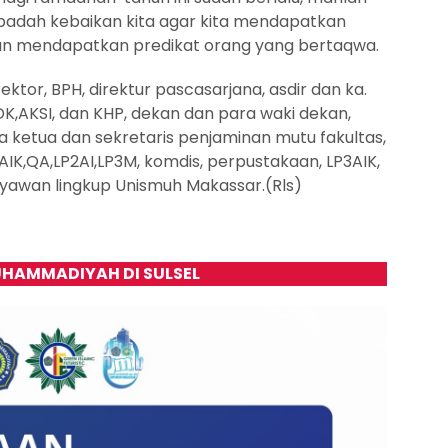
ibadah kebaikan kita agar kita mendapatkan
dan mendapatkan predikat orang yang bertaqwa.
ktor, BPH, direktur pascasarjana, asdir dan ka.
SDK,AKSI, dan KHP, dekan dan para waki dekan,
ra ketua dan sekretaris penjaminan mutu fakultas,
IK,QA,LP2AI,LP3M, komdis, perpustakaan, LP3AIK,
ryawan lingkup Unismuh Makassar.(Rls)
HAMMADIYAH DI SULSEL