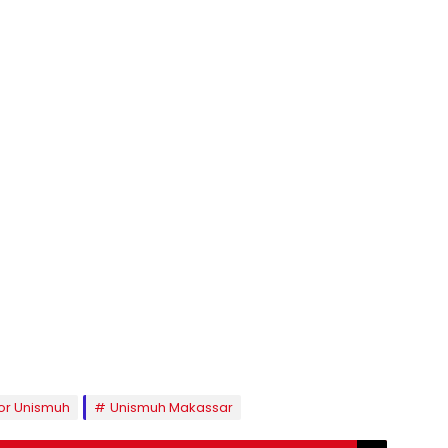
or Unismuh
Unismuh Makassar