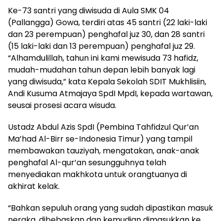
Ke-73 santri yang diwisuda di Aula SMK 04
(Pallangga) Gowa, terdiri atas 45 santri (22 laki-laki
dan 23 perempuan) penghafal juz 30, dan 28 santri
(15 laki-laki dan 13 perempuan) penghafal juz 29.
“Alhamdulillah, tahun ini kami mewisuda 73 hafidz,
mudah-mudahan tahun depan lebih banyak lagi
yang diwisuda,” kata Kepala Sekolah SDIT Mukhlisiin,
Andi Kusuma Atmajaya SpdI MpdI, kepada wartawan,
seusai prosesi acara wisuda.
Ustadz Abdul Azis SpdI (Pembina Tahfidzul Qur’an
Ma’had Al-Birr se-Indonesia Timur) yang tampil
membawakan tauziyah, mengatakan, anak-anak
penghafal Al-qur’an sesungguhnya telah
menyediakan makhkota untuk orangtuanya di
akhirat kelak.
“Bahkan sepuluh orang yang sudah dipastikan masuk
neraka, dibebaskan dan kemudian dimasukkan ke