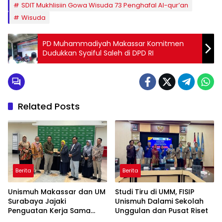
SDIT Mukhlisiin Gowa Wisuda 73 Penghafal Al-qur’an
Wisuda
PD Muhammadiyah Makassar Komitmen
Dudukkan Syaiful Saleh di DPD RI
Related Posts
Berita
Berita
Unismuh Makassar dan UM
Studi Tiru di UMM, FISIP
Surabaya Jajaki
Unismuh Dalami Sekolah
Penguatan Kerja Sama
Unggulan dan Pusat Riset
melalui Kunjungan Studi