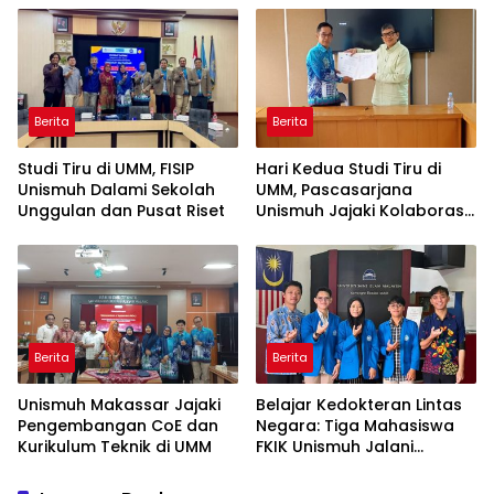
Tiru
Berita
Berita
Studi Tiru di UMM, FISIP
Hari Kedua Studi Tiru di
Unismuh Dalami Sekolah
UMM, Pascasarjana
Unggulan dan Pusat Riset
Unismuh Jajaki Kolaborasi
Tri Dharma
Berita
Berita
Unismuh Makassar Jajaki
Belajar Kedokteran Lintas
Pengembangan CoE dan
Negara: Tiga Mahasiswa
Kurikulum Teknik di UMM
FKIK Unismuh Jalani
Pertukaran di USIM
Malaysia