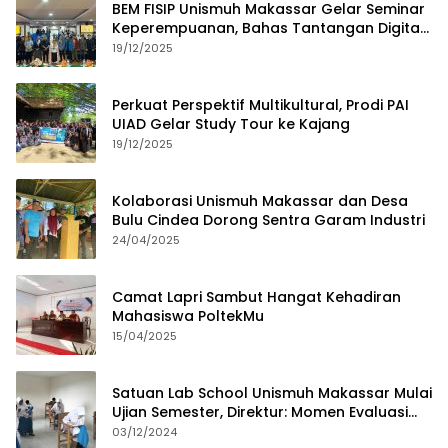
BEM FISIP Unismuh Makassar Gelar Seminar
Keperempuanan, Bahas Tantangan Digital
dan Budaya Lokal
19/12/2025
Perkuat Perspektif Multikultural, Prodi PAI
UIAD Gelar Study Tour ke Kajang
19/12/2025
Kolaborasi Unismuh Makassar dan Desa
Bulu Cindea Dorong Sentra Garam Industri
24/04/2025
Camat Lapri Sambut Hangat Kehadiran
Mahasiswa PoltekMu
15/04/2025
Satuan Lab School Unismuh Makassar Mulai
Ujian Semester, Direktur: Momen Evaluasi
Proses Pembelajaran
03/12/2024