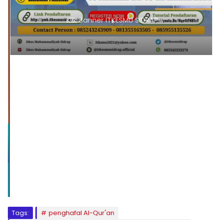
Klik Banner ITKESMU SIDRAP
1
2
3
4
5
6
7
8
9
Tags:
penghafal Al-Qur'an