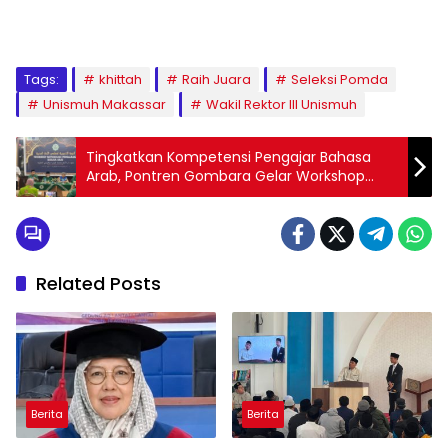
1
2
3
4
5
6
7
8
9
Tags:
khittah
Raih Juara
Seleksi Pomda
Unismuh Makassar
Wakil Rektor III Unismuh
Tingkatkan Kompetensi Pengajar Bahasa
Arab, Pontren Gombara Gelar Workshop
Metodologi Pengajaran
Related Posts
Berita
Berita