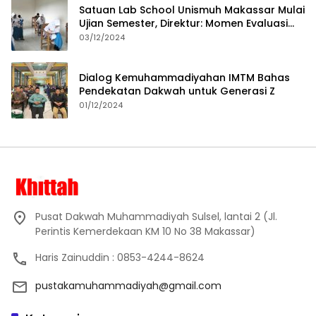
Satuan Lab School Unismuh Makassar Mulai
Ujian Semester, Direktur: Momen Evaluasi
Proses Pembelajaran
03/12/2024
Dialog Kemuhammadiyahan IMTM Bahas
Pendekatan Dakwah untuk Generasi Z
01/12/2024
Pusat Dakwah Muhammadiyah Sulsel, lantai 2 (Jl.
Perintis Kemerdekaan KM 10 No 38 Makassar)
Haris Zainuddin : 0853-4244-8624
pustakamuhammadiyah@gmail.com