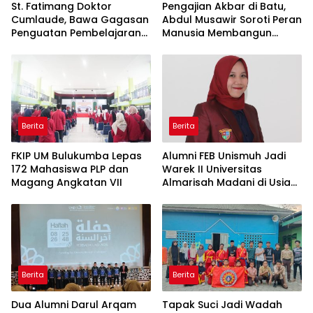
St. Fatimang Doktor
Pengajian Akbar di Batu,
Cumlaude, Bawa Gagasan
Abdul Musawir Soroti Peran
Penguatan Pembelajaran
Manusia Membangun
Elektromedis ke Pendidikan
Peradaban
Vokasi
Berita
Berita
FKIP UM Bulukumba Lepas
Alumni FEB Unismuh Jadi
172 Mahasiswa PLP dan
Warek II Universitas
Magang Angkatan VII
Almarisah Madani di Usia
29 Tahun
Berita
Berita
Dua Alumni Darul Arqam
Tapak Suci Jadi Wadah