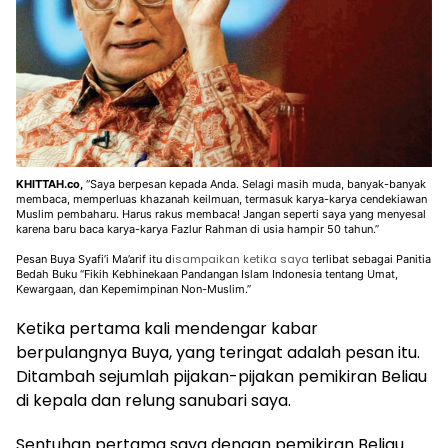
KHITTAH.co,
“Saya berpesan kepada Anda. Selagi masih muda, banyak-banyak
membaca, memperluas khazanah keilmuan, termasuk karya-karya cendekiawan
Muslim pembaharu. Harus rakus membaca! Jangan seperti saya yang menyesal
karena baru baca karya-karya Fazlur Rahman di usia hampir 50 tahun.”
isampaikan ketika saya
Pesan Buya Syafi’i Ma’arif itu d
terlibat sebagai Panitia
Bedah Buku “Fikih Kebhinekaan Pandangan Islam Indonesia tentang Umat,
Kewargaan, dan Kepemimpinan Non-Muslim.”
Ketika pertama kali mendengar kabar
berpulangnya Buya, yang teringat adalah pesan itu.
Ditambah sejumlah pijakan-pijakan pemikiran Beliau
di kepala dan relung sanubari saya.
Sentuhan pertama saya dengan pemikiran Beliau