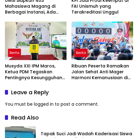
UMSi Siapkan 403
KPI Jadi Prodi Keempat di
Mahasiswa Magang di
FAI Unismuh yang
Berbagai Instansi, Ada
Terakreditasi Unggul
Program Internasional ke
Taiwan
Berita
Berita
Musyda XXI IPM Maros,
Ribuan Peserta Ramaikan
Ketua PDM Tegaskan
Jalan Sehat Anti Mager
Pentingnya Kesungguhan
Harmoni Kemanusiaan di
dan Keikhlasan
Makassar
Leave a Reply
You must be
logged in
to post a comment.
Read Also
Tapak Suci Jadi Wadah Kaderisasi Siswa