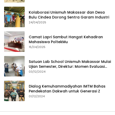
Kolaborasi Unismuh Makassar dan Desa
Bulu Cindea Dorong Sentra Garam Industri
24/04/2025
Camat Lapri Sambut Hangat Kehadiran
Mahasiswa PoltekMu
15/04/2025
Satuan Lab School Unismuh Makassar Mulai
Ujian Semester, Direktur: Momen Evaluasi
Proses Pembelajaran
03/12/2024
Dialog Kemuhammadiyahan IMTM Bahas
Pendekatan Dakwah untuk Generasi Z
01/12/2024