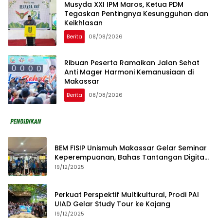
Musyda XXI IPM Maros, Ketua PDM
Tegaskan Pentingnya Kesungguhan dan
Keikhlasan
Berita
08/08/2026
Ribuan Peserta Ramaikan Jalan Sehat
Anti Mager Harmoni Kemanusiaan di
Makassar
Berita
08/08/2026
BEM FISIP Unismuh Makassar Gelar Seminar
Keperempuanan, Bahas Tantangan Digital
dan Budaya Lokal
19/12/2025
Perkuat Perspektif Multikultural, Prodi PAI
UIAD Gelar Study Tour ke Kajang
19/12/2025