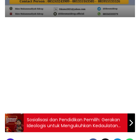
1
2
3
4
5
6
7
8
9
Sosialisasi dan Pendidikan Pemilih: Gerakan
Ideologis untuk Mengukuhkan Kedaulatan
Pemilih