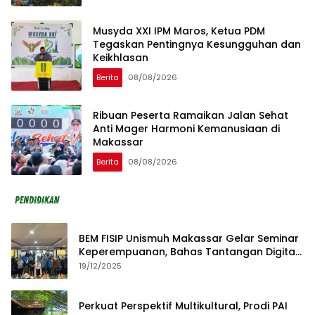
Musyda XXI IPM Maros, Ketua PDM
Tegaskan Pentingnya Kesungguhan dan
Keikhlasan
Berita
08/08/2026
Ribuan Peserta Ramaikan Jalan Sehat
Anti Mager Harmoni Kemanusiaan di
Makassar
Berita
08/08/2026
BEM FISIP Unismuh Makassar Gelar Seminar
Keperempuanan, Bahas Tantangan Digital
dan Budaya Lokal
19/12/2025
Perkuat Perspektif Multikultural, Prodi PAI