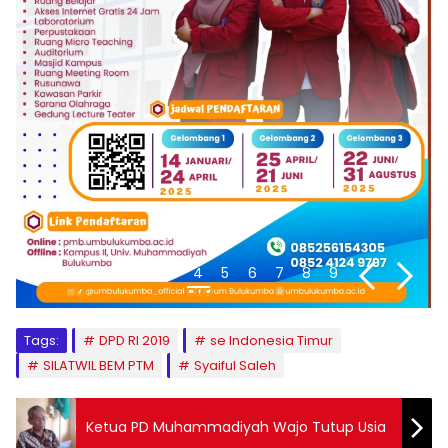
1
2
3
4
5
6
7
8
9
Tags:
DPD RI 2019
se Indonesia Timur
SILATWIL BEM PTM
Syaiful Saleh
Ketua PD Muhammadiyah Wajo Tutup Usia