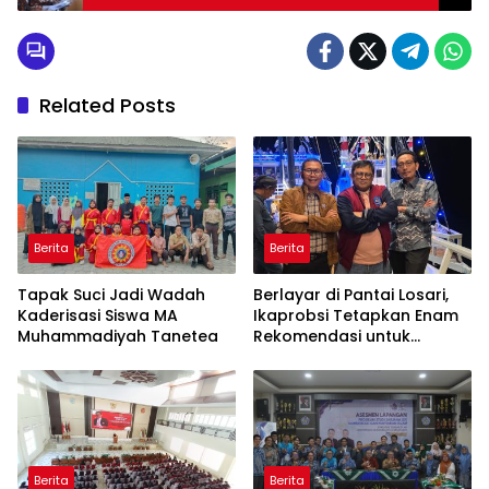
Related Posts
Berita
Berita
Tapak Suci Jadi Wadah
Berlayar di Pantai Losari,
Kaderisasi Siswa MA
Ikaprobsi Tetapkan Enam
Muhammadiyah Tanetea
Rekomendasi untuk
Bahasa Indonesia
Berita
Berita