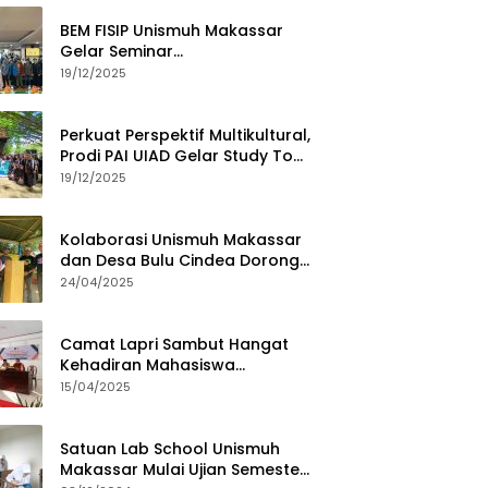
BEM FISIP Unismuh Makassar
Gelar Seminar
Keperempuanan, Bahas
19/12/2025
Tantangan Digital dan Budaya
Lokal
Perkuat Perspektif Multikultural,
Prodi PAI UIAD Gelar Study Tour
ke Kajang
19/12/2025
Kolaborasi Unismuh Makassar
dan Desa Bulu Cindea Dorong
Sentra Garam Industri
24/04/2025
Camat Lapri Sambut Hangat
Kehadiran Mahasiswa
PoltekMu
15/04/2025
Satuan Lab School Unismuh
Makassar Mulai Ujian Semester,