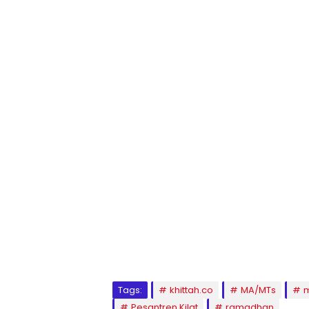
1
2
3
4
5
6
7
8
9
Tags:
khittah.co
MA/MTs
m
Pesantren Kilat
ramadhan