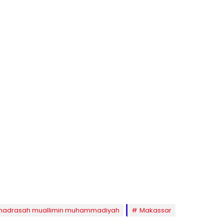
adrasah muallimin muhammadiyah
Makassar