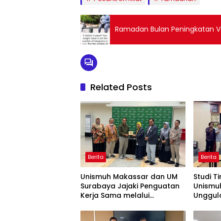
Ramadan Bulan Peningkatan V
Related Posts
Berita
Berita
Unismuh Makassar dan UM
Studi Ti
Surabaya Jajaki Penguatan
Unismu
Kerja Sama melalui
Unggula
Kunjungan Studi Tiru