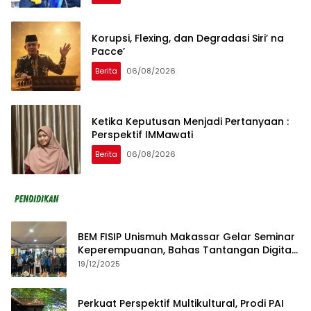
Korupsi, Flexing, dan Degradasi Siri’ na
Pacce’
Berita
06/08/2026
Ketika Keputusan Menjadi Pertanyaan :
Perspektif IMMawati
Berita
06/08/2026
BEM FISIP Unismuh Makassar Gelar Seminar
Keperempuanan, Bahas Tantangan Digital
dan Budaya Lokal
19/12/2025
Perkuat Perspektif Multikultural, Prodi PAI