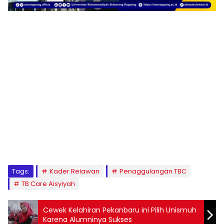
1
2
3
4
5
6
7
8
9
Tags:
Kader Relawan
Penaggulangan TBC
TB Care Aisyiyah
Cewek Kelahiran Pekanbaru ini Pilih Unismuh
Karena Alumninya Sukses