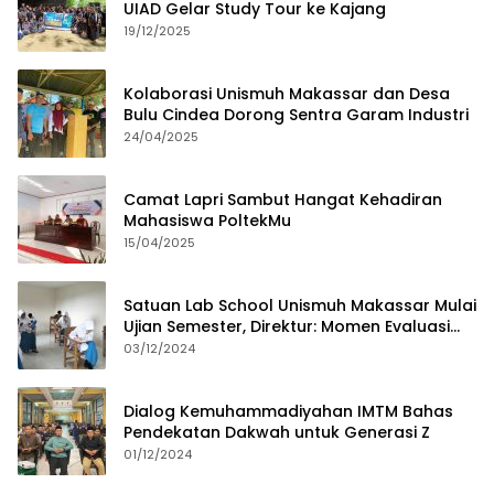
UIAD Gelar Study Tour ke Kajang
19/12/2025
Kolaborasi Unismuh Makassar dan Desa
Bulu Cindea Dorong Sentra Garam Industri
24/04/2025
Camat Lapri Sambut Hangat Kehadiran
Mahasiswa PoltekMu
15/04/2025
Satuan Lab School Unismuh Makassar Mulai
Ujian Semester, Direktur: Momen Evaluasi
Proses Pembelajaran
03/12/2024
Dialog Kemuhammadiyahan IMTM Bahas
Pendekatan Dakwah untuk Generasi Z
01/12/2024