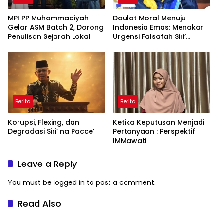
MPI PP Muhammadiyah
Daulat Moral Menuju
Gelar ASM Batch 2, Dorong
Indonesia Emas: Menakar
Penulisan Sejarah Lokal
Urgensi Falsafah Siri’
naPacce di Tengah
Ancaman Kleptokrasi
Berita
Berita
Korupsi, Flexing, dan
Ketika Keputusan Menjadi
Degradasi Siri’ na Pacce’
Pertanyaan : Perspektif
IMMawati
Leave a Reply
You must be
logged in
to post a comment.
Read Also