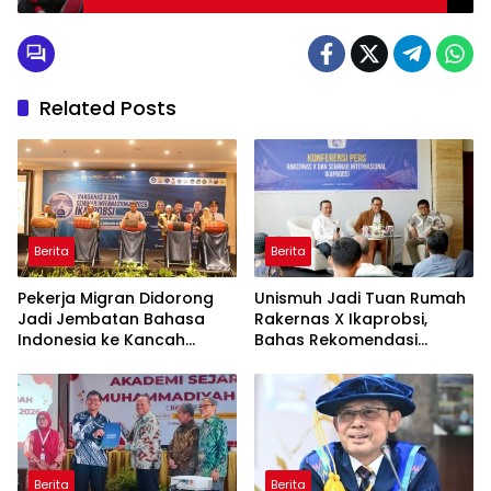
Related Posts
Berita
Berita
Pekerja Migran Didorong
Unismuh Jadi Tuan Rumah
Jadi Jembatan Bahasa
Rakernas X Ikaprobsi,
Indonesia ke Kancah
Bahas Rekomendasi
Global
Penguatan Bahasa
Indonesia di Tingkat
Global
Berita
Berita