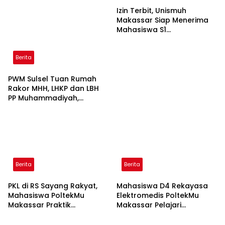
Izin Terbit, Unismuh
Makassar Siap Menerima
Mahasiswa S1
Keperawatan dan Profesi
Ners
Berita
PWM Sulsel Tuan Rumah
Rakor MHH, LHKP dan LBH
PP Muhammadiyah,
Perkuat Gerakan Hukum
dan Kebijakan Publik
Berita
Berita
PKL di RS Sayang Rakyat,
Mahasiswa D4 Rekayasa
Mahasiswa PoltekMu
Elektromedis PoltekMu
Makassar Praktik
Makassar Pelajari
Troubleshooting Alat USG
Pemeliharaan Baby
Incubator di RS Unhas