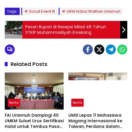
Tags:
Scout Event III
UKM Hizbul Wathan Unismuh
Pesan Bupati di Resepsi Milad 46 Tahun
STKIP Muhammadiyah Enrekang
Related Posts
Berita
Berita
FAI Unismuh Dampingi 40
UMSi Lepas 11 Mahasiswa
UMKM Sulsel Urus Sertifikasi
Magang Internasional ke
Halal untuk Tembus Pasar
Taiwan, Perdana dalam
ASEAN
Sejarah Kampus