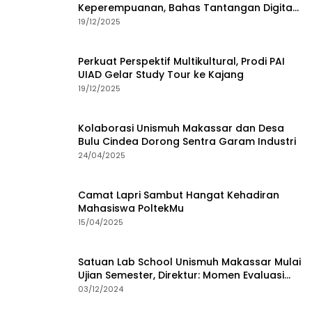
Keperempuanan, Bahas Tantangan Digital
dan Budaya Lokal
19/12/2025
Perkuat Perspektif Multikultural, Prodi PAI
UIAD Gelar Study Tour ke Kajang
19/12/2025
Kolaborasi Unismuh Makassar dan Desa
Bulu Cindea Dorong Sentra Garam Industri
24/04/2025
Camat Lapri Sambut Hangat Kehadiran
Mahasiswa PoltekMu
15/04/2025
Satuan Lab School Unismuh Makassar Mulai
Ujian Semester, Direktur: Momen Evaluasi
Proses Pembelajaran
03/12/2024