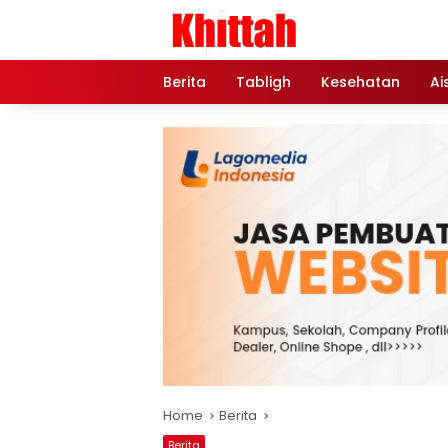
Skip
to
content
Berita
Tabligh
Kesehatan
Ai
Home
Berita
Berita