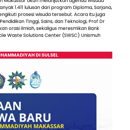
uh Makassar akan melanjutkan agenda Wisuda
nyak 1.411 lulusan dari program Diploma, Sarjana,
gikuti prosesi wisuda tersebut. Acara itu juga
endidikan Tinggi, Sains, dan Teknologi, Prof Dr
n orasi ilmiah, sekaligus meresmikan Bank
able Waste Solutions Center (SWSC) Unismuh
HAMMADIYAH DI SULSEL