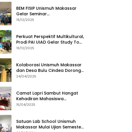
BEM FISIP Unismuh Makassar
Gelar Seminar
Keperempuanan, Bahas
19/12/2025
Tantangan Digital dan Budaya
Lokal
Perkuat Perspektif Multikultural,
Prodi PAI UIAD Gelar Study Tour
ke Kajang
19/12/2025
Kolaborasi Unismuh Makassar
dan Desa Bulu Cindea Dorong
Sentra Garam Industri
24/04/2025
Camat Lapri Sambut Hangat
Kehadiran Mahasiswa
PoltekMu
15/04/2025
Satuan Lab School Unismuh
Makassar Mulai Ujian Semester,