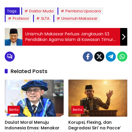
Tags:
Doktor Muda
Pembina Upacara
Profesor
SLTA
Unismuh Makassar
Unismuh Makassar Perluas Jangkauan S3
Pendidikan Agama Islam di Kawasan Timur
Indonesia
Related Posts
Berita
Berita
Daulat Moral Menuju
Korupsi, Flexing, dan
Indonesia Emas: Menakar
Degradasi Siri’ na Pacce’