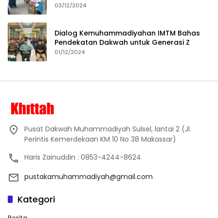
Proses Pembelajaran
03/12/2024
Dialog Kemuhammadiyahan IMTM Bahas
Pendekatan Dakwah untuk Generasi Z
01/12/2024
Pusat Dakwah Muhammadiyah Sulsel, lantai 2 (Jl.
Perintis Kemerdekaan KM 10 No 38 Makassar)
Haris Zainuddin : 0853-4244-8624
pustakamuhammadiyah@gmail.com
Kategori