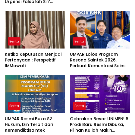
Urgensi Falsafah Siri’
naPacce di Tengah
Ancaman Kleptokrasi
Berita
Berita
Ketika Keputusan Menjadi
UMPAR Lolos Program
Pertanyaan : Perspektif
Resona Saintek 2026,
IMMawati
Perkuat Komunikasi Sains
Berita
Berita
UMPAR Resmi Buka S2
Gebrakan Besar UNIMEN! 8
Hukum, Izin Terbit dari
Prodi Baru Resmi Dibuka,
Kemendiktisaintek
Pilihan Kuliah Makin