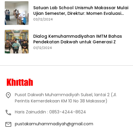
Satuan Lab School Unismuh Makassar Mulai
Ujian Semester, Direktur: Momen Evaluasi
Proses Pembelajaran
03/12/2024
Dialog Kemuhammadiyahan IMTM Bahas
Pendekatan Dakwah untuk Generasi Z
01/12/2024
Pusat Dakwah Muhammadiyah Sulsel, lantai 2 (Jl.
Perintis Kemerdekaan KM 10 No 38 Makassar)
Haris Zainuddin : 0853-4244-8624
pustakamuhammadiyah@gmail.com