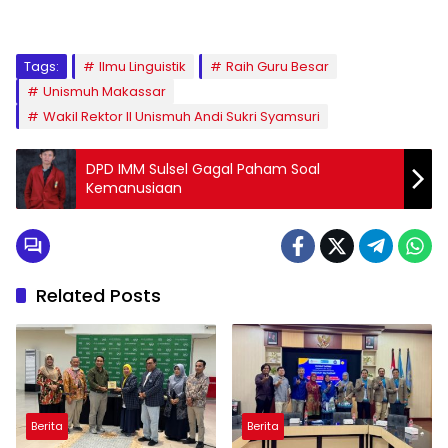
Tags:
Ilmu Linguistik
Raih Guru Besar
Unismuh Makassar
Wakil Rektor II Unismuh Andi Sukri Syamsuri
DPD IMM Sulsel Gagal Paham Soal
Kemanusiaan
Related Posts
Berita
Berita