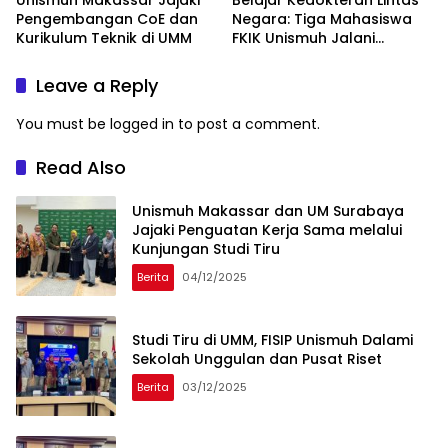
Unismuh Makassar Jajaki
Belajar Kedokteran Lintas
Pengembangan CoE dan
Negara: Tiga Mahasiswa
Kurikulum Teknik di UMM
FKIK Unismuh Jalani
Pertukaran di USIM
Malaysia
Leave a Reply
You must be
logged in
to post a comment.
Read Also
Unismuh Makassar dan UM Surabaya
Jajaki Penguatan Kerja Sama melalui
Kunjungan Studi Tiru
Berita
04/12/2025
Studi Tiru di UMM, FISIP Unismuh Dalami
Sekolah Unggulan dan Pusat Riset
Berita
03/12/2025