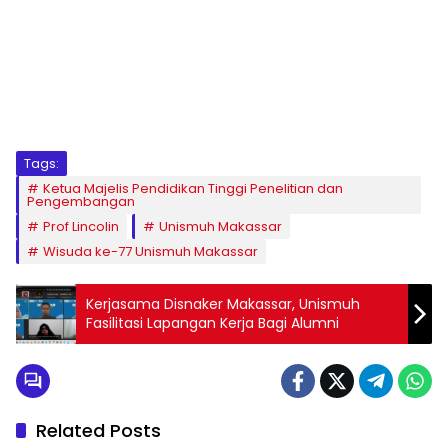
1
2
3
4
5
6
7
8
9
Tags:
Ketua Majelis Pendidikan Tinggi Penelitian dan
Pengembangan
Prof Lincolin
Unismuh Makassar
Wisuda ke-77 Unismuh Makassar
Kerjasama Disnaker Makassar, Unismuh
Fasilitasi Lapangan Kerja Bagi Alumni
Related Posts