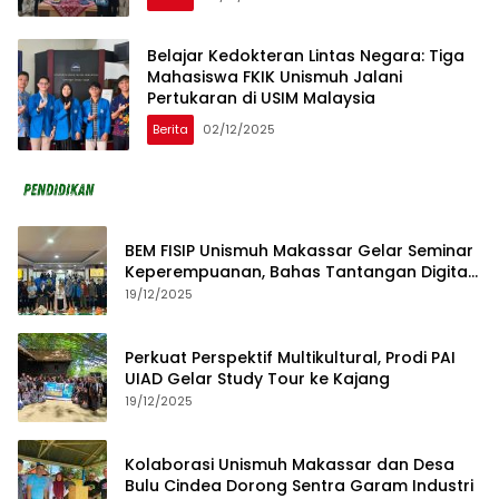
Belajar Kedokteran Lintas Negara: Tiga
Mahasiswa FKIK Unismuh Jalani
Pertukaran di USIM Malaysia
Berita
02/12/2025
BEM FISIP Unismuh Makassar Gelar Seminar
Keperempuanan, Bahas Tantangan Digital
dan Budaya Lokal
19/12/2025
Perkuat Perspektif Multikultural, Prodi PAI
UIAD Gelar Study Tour ke Kajang
19/12/2025
Kolaborasi Unismuh Makassar dan Desa
Bulu Cindea Dorong Sentra Garam Industri