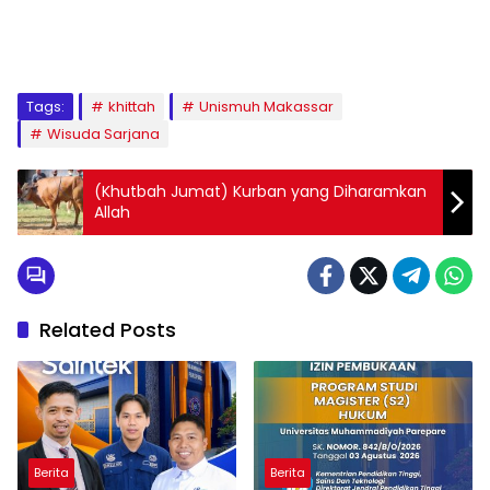
1
2
3
4
5
6
7
8
9
Tags:
khittah
Unismuh Makassar
Wisuda Sarjana
(Khutbah Jumat) Kurban yang Diharamkan
Allah
Related Posts
Berita
Berita