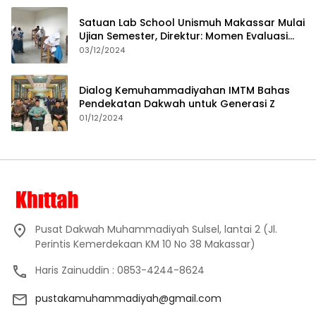
Satuan Lab School Unismuh Makassar Mulai
Ujian Semester, Direktur: Momen Evaluasi
Proses Pembelajaran
03/12/2024
Dialog Kemuhammadiyahan IMTM Bahas
Pendekatan Dakwah untuk Generasi Z
01/12/2024
Pusat Dakwah Muhammadiyah Sulsel, lantai 2 (Jl.
Perintis Kemerdekaan KM 10 No 38 Makassar)
Haris Zainuddin : 0853-4244-8624
pustakamuhammadiyah@gmail.com