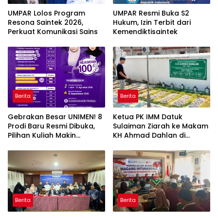
UMPAR Lolos Program
UMPAR Resmi Buka S2
Resona Saintek 2026,
Hukum, Izin Terbit dari
Perkuat Komunikasi Sains
Kemendiktisaintek
Berita
Berita
Gebrakan Besar UNIMEN! 8
Ketua PK IMM Datuk
Prodi Baru Resmi Dibuka,
Sulaiman Ziarah ke Makam
Pilihan Kuliah Makin
KH Ahmad Dahlan di
Lengkap
Yogyakarta
Berita
Berita