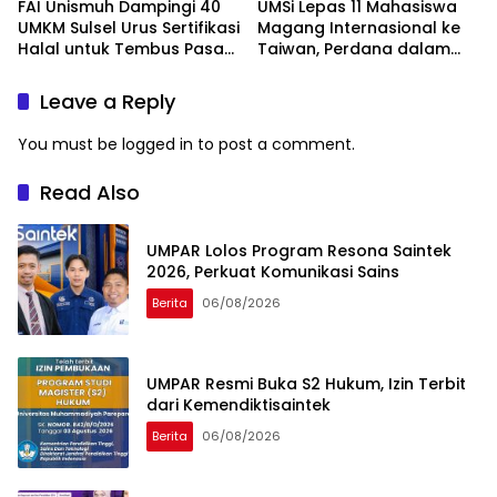
FAI Unismuh Dampingi 40
UMSi Lepas 11 Mahasiswa
UMKM Sulsel Urus Sertifikasi
Magang Internasional ke
Halal untuk Tembus Pasar
Taiwan, Perdana dalam
ASEAN
Sejarah Kampus
Leave a Reply
You must be
logged in
to post a comment.
Read Also
UMPAR Lolos Program Resona Saintek
2026, Perkuat Komunikasi Sains
Berita
06/08/2026
UMPAR Resmi Buka S2 Hukum, Izin Terbit
dari Kemendiktisaintek
Berita
06/08/2026