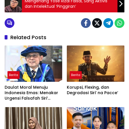
Mengenang Yose Rizal Faisal, Sang Aktivis
dan Intelektual ‘Pinggiran’
Related Posts
Berita
Berita
Daulat Moral Menuju
Korupsi, Flexing, dan
Indonesia Emas: Menakar
Degradasi Siri’ na Pacce’
Urgensi Falsafah Siri’
naPacce di Tengah
Ancaman Kleptokrasi