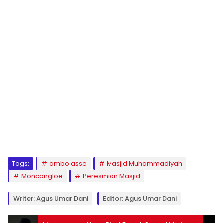
1
2
3
4
5
6
7
8
9
Tags:
ambo asse
Masjid Muhammadiyah
Moncongloe
Peresmian Masjid
Writer: Agus Umar Dani
Editor: Agus Umar Dani