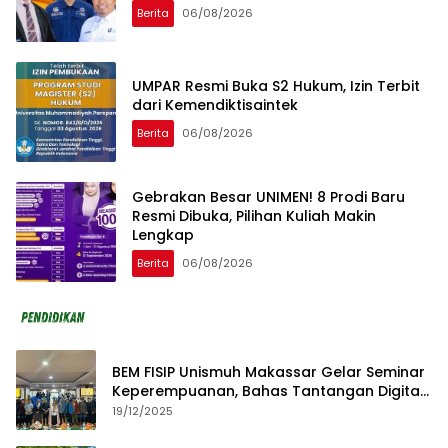
Berita
06/08/2026
UMPAR Resmi Buka S2 Hukum, Izin Terbit
dari Kemendiktisaintek
Berita
06/08/2026
Gebrakan Besar UNIMEN! 8 Prodi Baru
Resmi Dibuka, Pilihan Kuliah Makin
Lengkap
Berita
06/08/2026
BEM FISIP Unismuh Makassar Gelar Seminar
Keperempuanan, Bahas Tantangan Digital
dan Budaya Lokal
19/12/2025