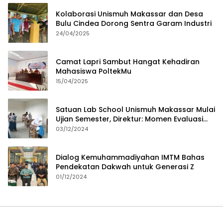
Kolaborasi Unismuh Makassar dan Desa
Bulu Cindea Dorong Sentra Garam Industri
24/04/2025
Camat Lapri Sambut Hangat Kehadiran
Mahasiswa PoltekMu
15/04/2025
Satuan Lab School Unismuh Makassar Mulai
Ujian Semester, Direktur: Momen Evaluasi
Proses Pembelajaran
03/12/2024
Dialog Kemuhammadiyahan IMTM Bahas
Pendekatan Dakwah untuk Generasi Z
01/12/2024