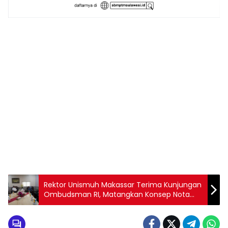
1
2
3
4
5
6
7
8
9
Rektor Unismuh Makassar Terima Kunjungan
Ombudsman RI, Matangkan Konsep Nota
Kesepahaman