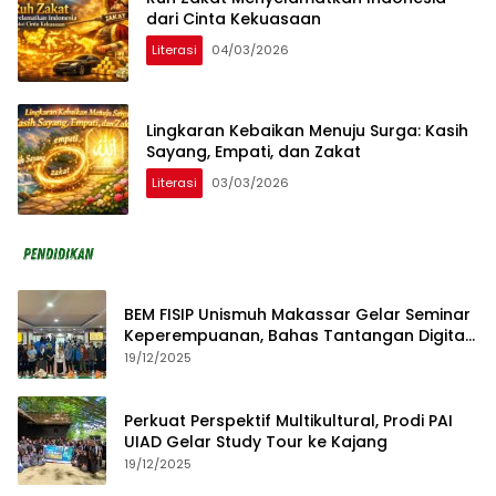
dari Cinta Kekuasaan
Literasi
04/03/2026
Lingkaran Kebaikan Menuju Surga: Kasih
Sayang, Empati, dan Zakat
Literasi
03/03/2026
BEM FISIP Unismuh Makassar Gelar Seminar
Keperempuanan, Bahas Tantangan Digital
dan Budaya Lokal
19/12/2025
Perkuat Perspektif Multikultural, Prodi PAI
UIAD Gelar Study Tour ke Kajang
19/12/2025