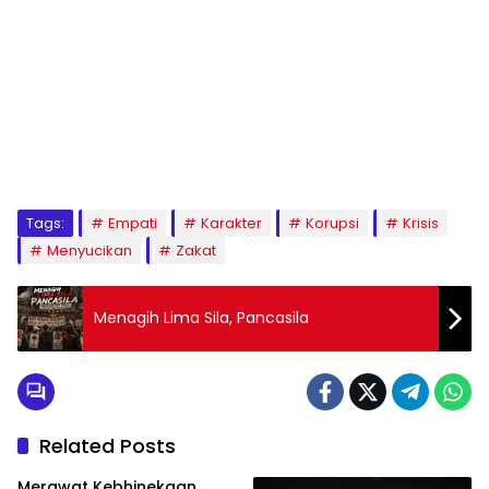
1
2
3
4
5
6
7
8
9
Tags:
Empati
Karakter
Korupsi
Krisis
Menyucikan
Zakat
Menagih Lima Sila, Pancasila
Related Posts
Merawat Kebhinekaan,