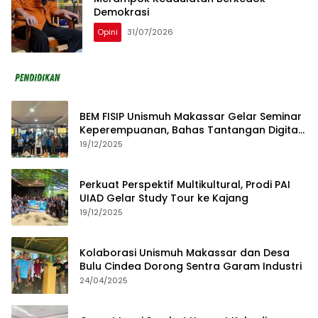
Demokrasi
Opini
31/07/2026
BEM FISIP Unismuh Makassar Gelar Seminar
Keperempuanan, Bahas Tantangan Digital
dan Budaya Lokal
19/12/2025
Perkuat Perspektif Multikultural, Prodi PAI
UIAD Gelar Study Tour ke Kajang
19/12/2025
Kolaborasi Unismuh Makassar dan Desa
Bulu Cindea Dorong Sentra Garam Industri
24/04/2025