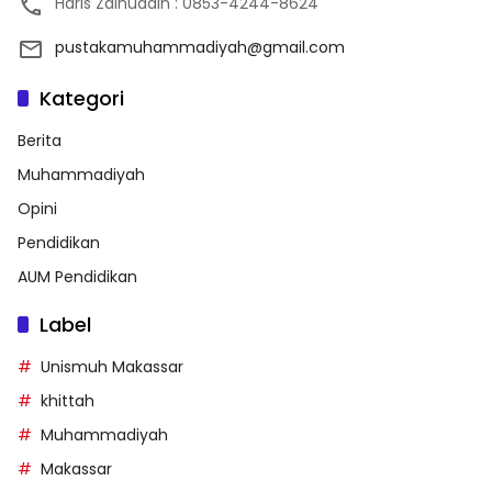
Haris Zainuddin : 0853-4244-8624
pustakamuhammadiyah@gmail.com
Kategori
Berita
Muhammadiyah
Opini
Pendidikan
AUM Pendidikan
Label
Unismuh Makassar
khittah
Muhammadiyah
Makassar