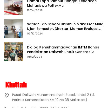
Camat Lapri Sambut Hangat Kehadiran
Mahasiswa PoltekMu
15/04/2025
Satuan Lab School Unismuh Makassar Mulai
Ujian Semester, Direktur: Momen Evaluasi
Proses Pembelajaran
03/12/2024
Dialog Kemuhammadiyahan IMTM Bahas
Pendekatan Dakwah untuk Generasi Z
01/12/2024
Pusat Dakwah Muhammadiyah Sulsel, lantai 2 (Jl.
Perintis Kemerdekaan KM 10 No 38 Makassar)