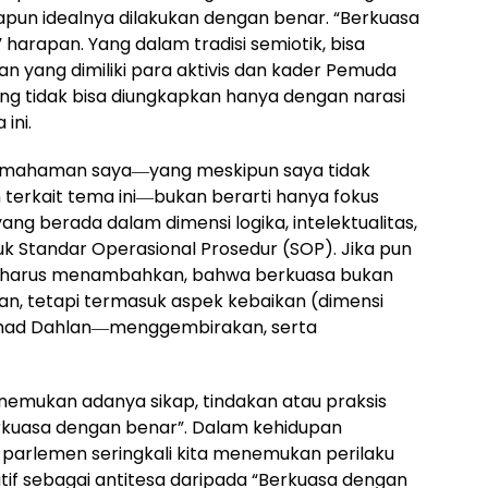
pun idealnya dilakukan dengan benar. “Berkuasa
 harapan. Yang dalam tradisi semiotik, bisa
 yang dimiliki para aktivis dan kader Pemuda
g tidak bisa diungkapkan hanya dengan narasi
ini.
pemahaman saya―yang meskipun saya tidak
 terkait tema ini―bukan berarti hanya fokus
ang berada dalam dimensi logika, intelektualitas,
suk Standar Operasional Prosedur (SOP). Jika pun
a harus menambahkan, bahwa berkuasa bukan
, tetapi termasuk aspek kebaikan (dimensi
hmad Dahlan―menggembirakan, serta
enemukan adanya sikap, tindakan atau praksis
erkuasa dengan benar”. Dalam kehidupan
ia parlemen seringkali kita menemukan perilaku
f sebagai antitesa daripada “Berkuasa dengan