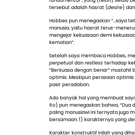
fundamental”, yang (telah) selalu b
tersebut adalah hasrat (
desire
) dan
Hobbes pun menegaskan “…saya tet
manusia, yaitu hasrat terus-meneru
mengejar kekuasaan demi kekuasaan
kematian”.
Setelah saya membaca Hobbes, me
perpetual
dan
restless
terhadap ke
“Berkuasa dengan benar” mustahil b
optimis. Meskipun perasaan optimis
pasir peradaban.
Ada banyak hal yang membuat saya 
Ito) pun menegaskan bahwa, “Dua do
paling manusiawi ini ternyata juga 
bersamaan: 1) karakternya yang
des
Karakter konstruktif inilah yang d