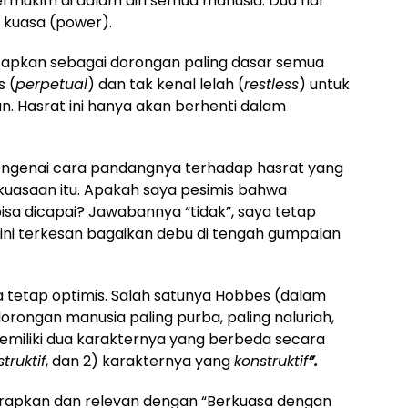
ermukim di dalam diri semua manusia. Dua hal
 kuasa (power).
apkan sebagai dorongan paling dasar semua
s (
perpetual
) dan tak kenal lelah (
restless
) untuk
. Hasrat ini hanya akan berhenti dalam
ngenai cara pandangnya terhadap hasrat yang
kuasaan itu. Apakah saya pesimis bahwa
isa dicapai? Jawabannya “tidak”, saya tetap
 ini terkesan bagaikan debu di tengah gumpalan
tetap optimis. Salah satunya Hobbes (dalam
rongan manusia paling purba, paling naluriah,
memiliki dua karakternya yang berbeda secara
truktif
, dan 2) karakternya yang
konstruktif
”.
iharapkan dan relevan dengan “Berkuasa dengan