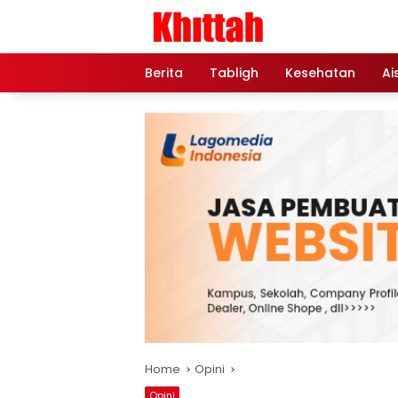
Skip
to
content
Berita
Tabligh
Kesehatan
Ai
Home
Opini
Opini