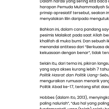
Dalam narasi yang sering kita baca
harapan Pemuda Muhammadiyah Sulaw
prinsip apresiatif tersebut, seakan
menyalakan lilin daripada mengutuk 
Bahkan ini, dalam cara pandang sa
pesimis Malaikat pada saat Allah b
khalifah di muka bumi. Dan sebuah ik
menandai antitesa dari “Berkuasa 
kekuasaan dengan benar”, tidak terus
Selain itu, dari tema ini, pikiran lan
yang saya akses kurang lebih 7 tahu
Politik Hasrat dan Politik Uang-Sebu
menguraikan rumusan menarik yang 
Politik Abad ke-17, tentang sifat da
Hobbes (dalam Ito, 2013), menyingka
paling naluriah”, “dua hal yang palin