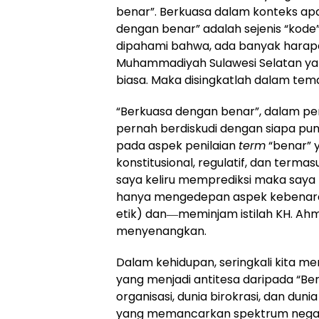
benar”. Berkuasa dalam konteks apa
dengan benar” adalah sejenis “kode”
dipahami bahwa, ada banyak harapan
Muhammadiyah Sulawesi Selatan yan
biasa. Maka disingkatlah dalam tema 
“Berkuasa dengan benar”, dalam 
pernah berdiskudi dengan siapa pun
pada aspek penilaian
term
“benar” y
konstitusional, regulatif, dan terma
saya keliru memprediksi maka say
hanya mengedepan aspek kebenaran
etik) dan―meminjam istilah KH. A
menyenangkan.
Dalam kehidupan, seringkali kita m
yang menjadi antitesa daripada “B
organisasi, dunia birokrasi, dan dun
yang memancarkan spektrum negati