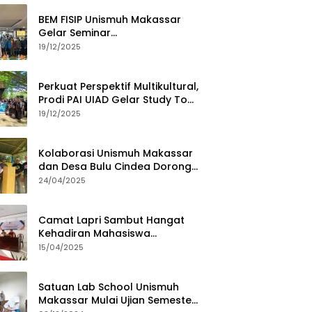
BEM FISIP Unismuh Makassar
Gelar Seminar
Keperempuanan, Bahas
19/12/2025
Tantangan Digital dan Budaya
Lokal
Perkuat Perspektif Multikultural,
Prodi PAI UIAD Gelar Study Tour
ke Kajang
19/12/2025
Kolaborasi Unismuh Makassar
dan Desa Bulu Cindea Dorong
Sentra Garam Industri
24/04/2025
Camat Lapri Sambut Hangat
Kehadiran Mahasiswa
PoltekMu
15/04/2025
Satuan Lab School Unismuh
Makassar Mulai Ujian Semester,