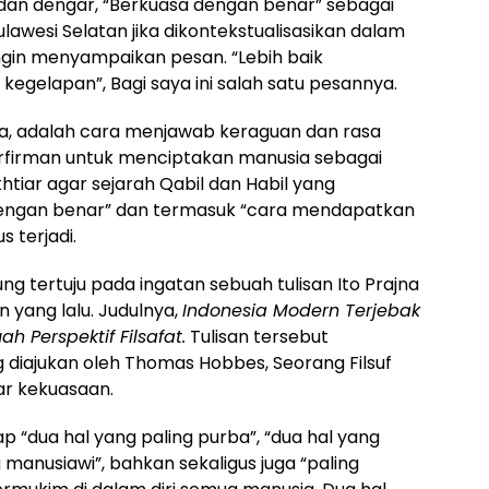
 dan dengar, “Berkuasa dengan benar” sebagai
esi Selatan jika dikontekstualisasikan dalam
 ingin menyampaikan pesan. “Lebih baik
kegelapan”, Bagi saya ini salah satu pesannya.
ya, adalah cara menjawab keraguan dan rasa
erfirman untuk menciptakan manusia sebagai
htiar agar sejarah Qabil dan Habil yang
dengan benar” dan termasuk “cara mendapatkan
 terjadi.
gsung tertuju pada ingatan sebuah tulisan Ito Prajna
n yang lalu. Judulnya,
Indonesia Modern Terjebak
ah Perspektif Filsafat.
Tulisan tersebut
diajukan oleh Thomas Hobbes, Seorang Filsuf
sar kekuasaan.
p “dua hal yang paling purba”, “dua hal yang
g manusiawi”, bahkan sekaligus juga “paling