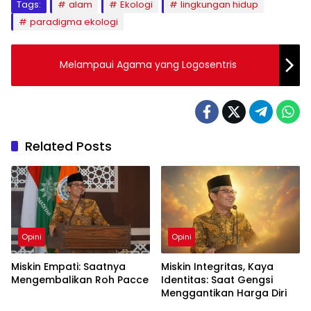
Tags:
alam
Ekologi
lingkungan hidup
paradigma ekologi
Melampaui Agama yang Logosentris
Related Posts
Opini
Opini
Miskin Empati: Saatnya
Miskin Integritas, Kaya
Mengembalikan Roh Pacce
Identitas: Saat Gengsi
Menggantikan Harga Diri