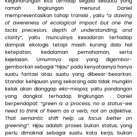
Kegandrungan kita terhaap segala sesuatu yang
ramah lingkungan menurut Daniel
mempresentasikan tahap transisi , yaitu “
a dawing
of awereness of ecological impact but one the
lacks precesion, depth of understanding, and
clarity
”, yaitu munculnya kesadaran terhadap
dampak ekologis tetapi masih kurang dala hal
ketepatan, kedalaman pemahaman, serta
kejelasan. Umumnya apa yang digembor-
gemborkan sebagai “hijau” pada kenyataanya hanya
suatu fantasi atau suatu yang dibesar-besarkan.
Standar kehijauan yang sekarang ada tidak mungkin
kelak akan dianggap
eko-miopia,
yaitu pandangan
yang dangkal terhadap lingkungan . Daniel
berpendapat: “
green is a process, no a status-we
need to think of freem as a verb, not an adjektive.
That semantic shift help us focus better on
greening”
. Hijau adalah proses bukan status, yang
perlu dimaknai sebagai suatu kata kerja, bukan