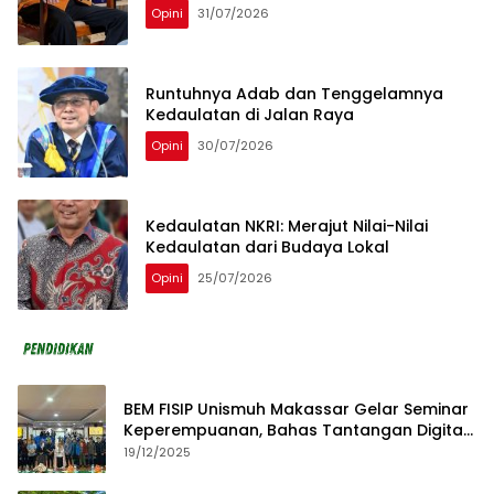
Opini
31/07/2026
Runtuhnya Adab dan Tenggelamnya
Kedaulatan di Jalan Raya
Opini
30/07/2026
Kedaulatan NKRI: Merajut Nilai-Nilai
Kedaulatan dari Budaya Lokal
Opini
25/07/2026
BEM FISIP Unismuh Makassar Gelar Seminar
Keperempuanan, Bahas Tantangan Digital
dan Budaya Lokal
19/12/2025