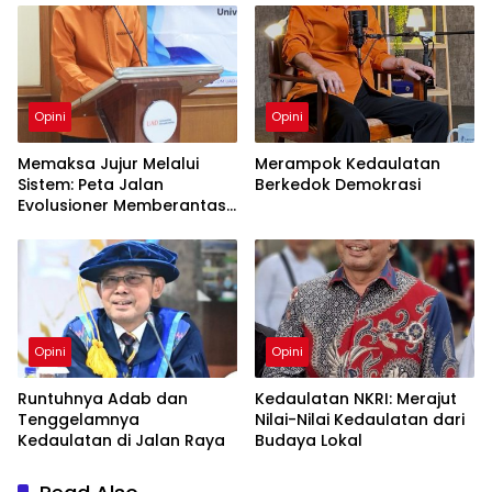
Opini
Opini
Memaksa Jujur Melalui
Merampok Kedaulatan
Sistem: Peta Jalan
Berkedok Demokrasi
Evolusioner Memberantas
KKN
Opini
Opini
Runtuhnya Adab dan
Kedaulatan NKRI: Merajut
Tenggelamnya
Nilai-Nilai Kedaulatan dari
Kedaulatan di Jalan Raya
Budaya Lokal