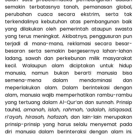
semakin terbatasnya tanah, pemanasan global,
perubahan cuaca secara ekstrim, serta tak
terkendalinya kebutuhan atas pembangunan baik
yang dilakukan oleh pemerintah ataupun swasta
yang terus meningkat. Akibatnya, penggusuran pun
terjadi di mana-mana, reklamasi secara besar-
besaran serta semakin bergesernya lahan-lahan
ladang, sawah dan perkebunan milik masyarakat
kecil. Walaupun alam diciptakan untuk hidup
manusia, namun bukan berarti manusia bisa
semena-mena dalam mendominasi dan
meperlakukan alam. Dalam berintekasi dengan
alam, manusia wajib memperhatikan rambu-rambu
yang tertuang dalam Al-Qur’an dan sunnah. Prinsip
tauhid,
amanah
,
islah
,
rahmah
, ‘
adalah
,
istiqasad,
ri’ayah, hirasah, hafazah,
dan lain-lain merupakan
prinsip-prinsip yang harus selalu menyemat pada
diri manusia dalam berinteraksi dengan alam ini.