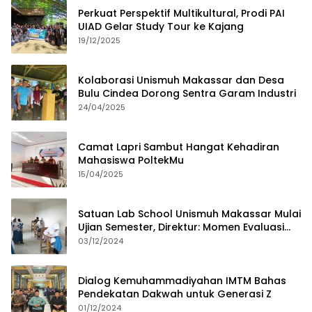
Perkuat Perspektif Multikultural, Prodi PAI
UIAD Gelar Study Tour ke Kajang
19/12/2025
Kolaborasi Unismuh Makassar dan Desa
Bulu Cindea Dorong Sentra Garam Industri
24/04/2025
Camat Lapri Sambut Hangat Kehadiran
Mahasiswa PoltekMu
15/04/2025
Satuan Lab School Unismuh Makassar Mulai
Ujian Semester, Direktur: Momen Evaluasi
Proses Pembelajaran
03/12/2024
Dialog Kemuhammadiyahan IMTM Bahas
Pendekatan Dakwah untuk Generasi Z
01/12/2024