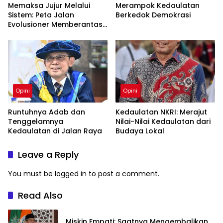
Memaksa Jujur Melalui
Merampok Kedaulatan
Sistem: Peta Jalan
Berkedok Demokrasi
Evolusioner Memberantas
KKN
Opini
Opini
Runtuhnya Adab dan
Kedaulatan NKRI: Merajut
Tenggelamnya
Nilai-Nilai Kedaulatan dari
Kedaulatan di Jalan Raya
Budaya Lokal
Leave a Reply
You must be
logged in
to post a comment.
Read Also
Miskin Empati: Saatnya Mengembalikan