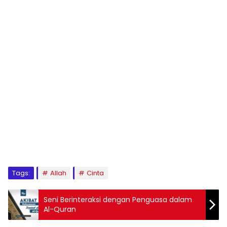
1
2
3
4
5
6
7
8
9
Tags:
Allah
Cinta
Seni Berinteraksi dengan Penguasa dalam
Al-Quran