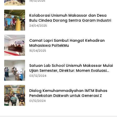
19/12/2025
Kolaborasi Unismuh Makassar dan Desa
Bulu Cindea Dorong Sentra Garam Industri
24/04/2025
Camat Lapri Sambut Hangat Kehadiran
Mahasiswa PoltekMu
15/04/2025
Satuan Lab School Unismuh Makassar Mulai
Ujian Semester, Direktur: Momen Evaluasi
Proses Pembelajaran
03/12/2024
Dialog Kemuhammadiyahan IMTM Bahas
Pendekatan Dakwah untuk Generasi Z
01/12/2024