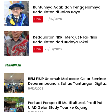
Runtuhnya Adab dan Tenggelamnya
Kedaulatan di Jalan Raya
Opini
30/07/2026
Kedaulatan NKRI: Merajut Nilai-Nilai
Kedaulatan dari Budaya Lokal
Opini
25/07/2026
BEM FISIP Unismuh Makassar Gelar Seminar
Keperempuanan, Bahas Tantangan Digital
dan Budaya Lokal
19/12/2025
Perkuat Perspektif Multikultural, Prodi PAI
UIAD Gelar Study Tour ke Kajang