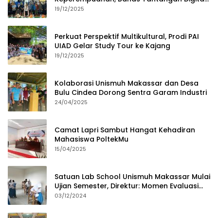
dan Budaya Lokal
19/12/2025
Perkuat Perspektif Multikultural, Prodi PAI
UIAD Gelar Study Tour ke Kajang
19/12/2025
Kolaborasi Unismuh Makassar dan Desa
Bulu Cindea Dorong Sentra Garam Industri
24/04/2025
Camat Lapri Sambut Hangat Kehadiran
Mahasiswa PoltekMu
15/04/2025
Satuan Lab School Unismuh Makassar Mulai
Ujian Semester, Direktur: Momen Evaluasi
Proses Pembelajaran
03/12/2024