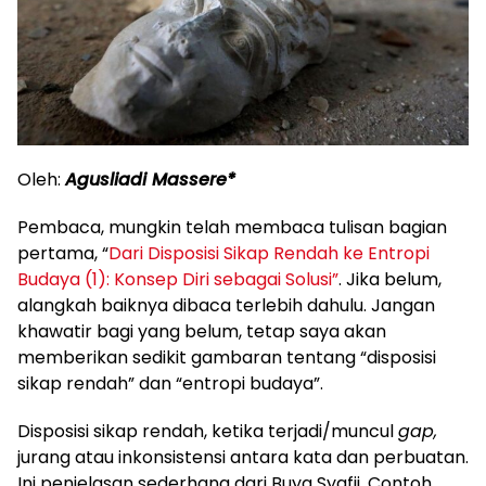
Oleh:
Agusliadi Massere*
Pembaca, mungkin telah membaca tulisan bagian
pertama, “
Dari Disposisi Sikap Rendah ke Entropi
Budaya (1): Konsep Diri sebagai Solusi”
. Jika belum,
alangkah baiknya dibaca terlebih dahulu. Jangan
khawatir bagi yang belum, tetap saya akan
memberikan sedikit gambaran tentang “disposisi
sikap rendah” dan “entropi budaya”.
Disposisi sikap rendah, ketika terjadi/muncul
gap,
jurang atau inkonsistensi antara kata dan perbuatan.
Ini penjelasan sederhana dari Buya Syafii. Contoh