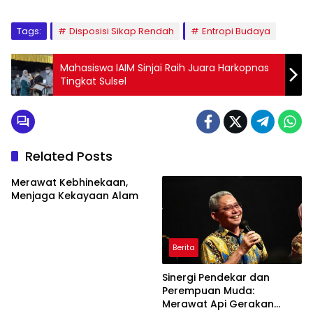
Tags:
Disposisi Sikap Rendah
Entropi Budaya
Mahasiswa IAIM Sinjai Raih Juara Harkopnas
Tingkat Sulsel
Related Posts
Merawat Kebhinekaan,
Menjaga Kekayaan Alam
Berita
Sinergi Pendekar dan
Perempuan Muda:
Merawat Api Gerakan