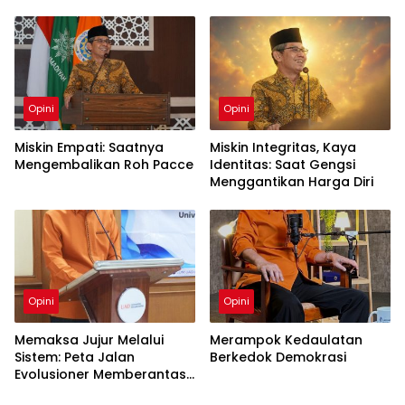
Muhammadiyah
Opini
Opini
Miskin Empati: Saatnya
Miskin Integritas, Kaya
Mengembalikan Roh Pacce
Identitas: Saat Gengsi
Menggantikan Harga Diri
Opini
Opini
Memaksa Jujur Melalui
Merampok Kedaulatan
Sistem: Peta Jalan
Berkedok Demokrasi
Evolusioner Memberantas
KKN