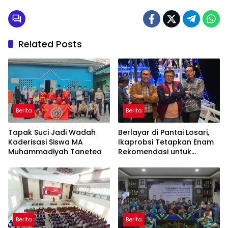
Related Posts
Berita
Berita
Tapak Suci Jadi Wadah
Berlayar di Pantai Losari,
Kaderisasi Siswa MA
Ikaprobsi Tetapkan Enam
Muhammadiyah Tanetea
Rekomendasi untuk
Bahasa Indonesia
Berita
Berita