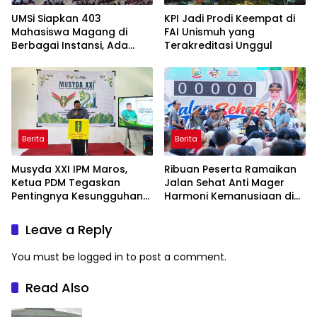
UMSi Siapkan 403
KPI Jadi Prodi Keempat di
Mahasiswa Magang di
FAI Unismuh yang
Berbagai Instansi, Ada
Terakreditasi Unggul
Program Internasional ke
Taiwan
Berita
Berita
Musyda XXI IPM Maros,
Ribuan Peserta Ramaikan
Ketua PDM Tegaskan
Jalan Sehat Anti Mager
Pentingnya Kesungguhan
Harmoni Kemanusiaan di
dan Keikhlasan
Makassar
Leave a Reply
You must be
logged in
to post a comment.
Read Also