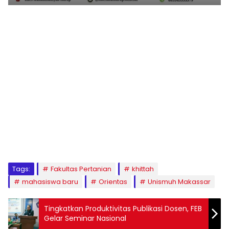
1
2
3
4
5
6
7
8
9
Tags:
Fakultas Pertanian
khittah
mahasiswa baru
Orientas
Unismuh Makassar
Tingkatkan Produktivitas Publikasi Dosen, FEB
Gelar Seminar Nasional