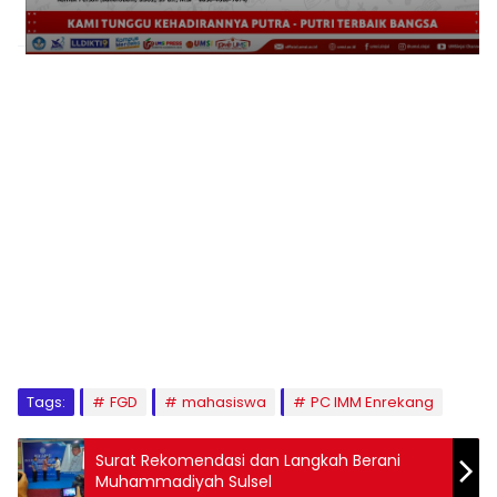
1
2
3
4
5
6
7
8
9
Tags:
FGD
mahasiswa
PC IMM Enrekang
Surat Rekomendasi dan Langkah Berani
Muhammadiyah Sulsel