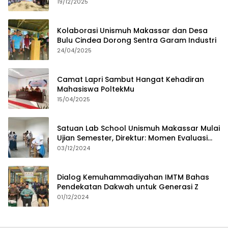
19/12/2025
Kolaborasi Unismuh Makassar dan Desa
Bulu Cindea Dorong Sentra Garam Industri
24/04/2025
Camat Lapri Sambut Hangat Kehadiran
Mahasiswa PoltekMu
15/04/2025
Satuan Lab School Unismuh Makassar Mulai
Ujian Semester, Direktur: Momen Evaluasi
Proses Pembelajaran
03/12/2024
Dialog Kemuhammadiyahan IMTM Bahas
Pendekatan Dakwah untuk Generasi Z
01/12/2024