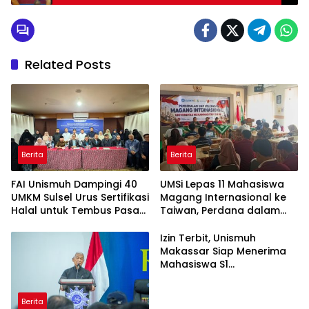
Related Posts
Berita
Berita
FAI Unismuh Dampingi 40
UMSi Lepas 11 Mahasiswa
UMKM Sulsel Urus Sertifikasi
Magang Internasional ke
Halal untuk Tembus Pasar
Taiwan, Perdana dalam
ASEAN
Sejarah Kampus
Izin Terbit, Unismuh
Makassar Siap Menerima
Mahasiswa S1
Keperawatan dan Profesi
Ners
Berita