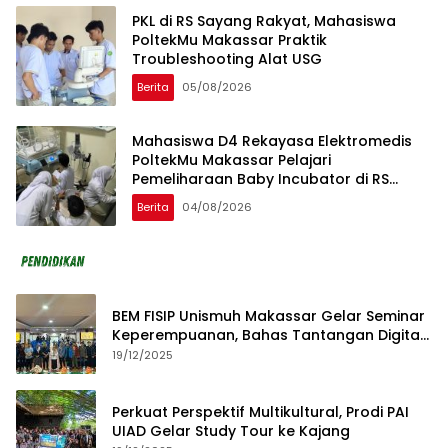
PKL di RS Sayang Rakyat, Mahasiswa
PoltekMu Makassar Praktik
Troubleshooting Alat USG
Berita
05/08/2026
Mahasiswa D4 Rekayasa Elektromedis
PoltekMu Makassar Pelajari
Pemeliharaan Baby Incubator di RS
Unhas
Berita
04/08/2026
BEM FISIP Unismuh Makassar Gelar Seminar
Keperempuanan, Bahas Tantangan Digital
dan Budaya Lokal
19/12/2025
Perkuat Perspektif Multikultural, Prodi PAI
UIAD Gelar Study Tour ke Kajang