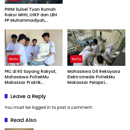
PWM Sulsel Tuan Rumah
Rakor MHH, LHKP dan LBH
PP Muhammadiyah,
Perkuat Gerakan Hukum
dan Kebijakan Publik
Berita
Berita
PKL di RS Sayang Rakyat,
Mahasiswa D4 Rekayasa
Mahasiswa PoltekMu
Elektromedis PoltekMu
Makassar Praktik
Makassar Pelajari
Troubleshooting Alat USG
Pemeliharaan Baby
Incubator di RS Unhas
Leave a Reply
You must be
logged in
to post a comment.
Read Also