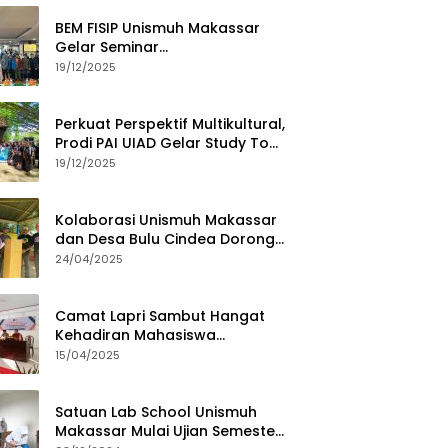
BEM FISIP Unismuh Makassar
Gelar Seminar
Keperempuanan, Bahas
19/12/2025
Tantangan Digital dan Budaya
Lokal
Perkuat Perspektif Multikultural,
Prodi PAI UIAD Gelar Study Tour
ke Kajang
19/12/2025
Kolaborasi Unismuh Makassar
dan Desa Bulu Cindea Dorong
Sentra Garam Industri
24/04/2025
Camat Lapri Sambut Hangat
Kehadiran Mahasiswa
PoltekMu
15/04/2025
Satuan Lab School Unismuh
Makassar Mulai Ujian Semester,