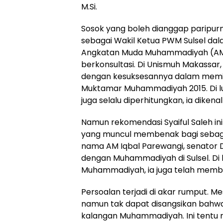
M.Si.
Sosok yang boleh dianggap paripurn
sebagai Wakil Ketua PWM Sulsel dal
Angkatan Muda Muhammadiyah (AMM
berkonsultasi. Di Unismuh Makassar,
dengan kesuksesannya dalam memi
Muktamar Muhammadiyah 2015. Di l
juga selalu diperhitungkan, ia diken
Namun rekomendasi Syaiful Saleh ini
yang muncul membenak bagi seba
nama AM Iqbal Parewangi, senator D
dengan Muhammadiyah di Sulsel. D
Muhammadiyah, ia juga telah member
Persoalan terjadi di akar rumput. M
namun tak dapat disangsikan bahwa 
kalangan Muhammadiyah. Ini tentu m