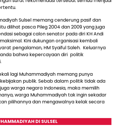
dengan surat rekomendasi tersebut semua menjadi
rtentu.
mmadiyah Sulsel memang cenderung pasif dan
 itu dilihat pasca Pileg 2004 dan 2009 yang juga
asi sebagai calon senator pada diri KH Andi
maksimal. Kini dukungan organisasi kembali
yarat pengalaman, HM Syaiful Saleh. Keluarnya
tanda bahwa kepercayaan diri politik
.
 sekali lagi Muhammadiyah memang punya
kebijakan publik. Sebab dalam politik tidak ada
uga warga negara Indonesia, maka memilih
enanya, warga Muhammadiyah tak ingin sekadar
gkan pilihannya dan mengawalnya kelak secara
HAMMADIYAH DI SULSEL