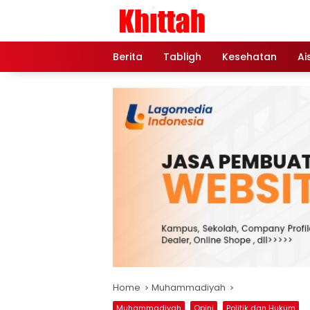
Skip
to
content
Berita
Tabligh
Kesehatan
Ai
Home
Muhammadiyah
Muhammadiyah
Opini
Politik dan Hukum