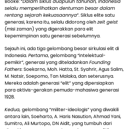
Booke: “
Dalam siklus duapuluh tahunan, Indonesia
selalu memperlihatkan dentuman besar dalam
rentang sejarah kekuasaannya
”. Siklus elite satu
generasi, karena itu, selalu didorong oleh
zeit geist
(misi zaman) yang digerakkan para elit
kepemimpinan satu generasi sebelumnya.
Sejauh ini, ada tiga gelombang besar sirkulasi elit di
Indonesia.
Pertama
, gelombang “intelektual-
pemikir”, generasi yang diteladankan
Founding
Fathers
: Soekarno, Moh. Hatta, St. Syahrir, Agus Salim,
M. Natsir, Soepomo, Tan Malaka, dan seterusnya.
Mereka adalah generasi “elit” yang dipersiapkan
para aktivis-gerakan pemuda-mahasiwa generasi
1928.
Kedua,
gelombang “militer-ideologis” yang diwakili
antara lain, Soeharto, A. Haris Nasution, Ahmad Yani,
Sumitro, Ali Murtopo, DN Aidit, yang tumbuh dari