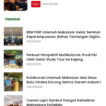
Opini
31/07/2026
BEM FISIP Unismuh Makassar Gelar Seminar
Keperempuanan, Bahas Tantangan Digital
dan Budaya Lokal
19/12/2025
Perkuat Perspektif Multikultural, Prodi PAI
UIAD Gelar Study Tour ke Kajang
19/12/2025
Kolaborasi Unismuh Makassar dan Desa
Bulu Cindea Dorong Sentra Garam Industri
24/04/2025
Camat Lapri Sambut Hangat Kehadiran
Mahasiswa PoltekMu