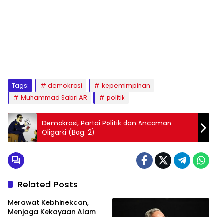
1
2
3
4
5
6
7
8
9
Tags:
demokrasi
kepemimpinan
Muhammad Sabri AR
politik
Demokrasi, Partai Politik dan Ancaman
Oligarki (Bag. 2)
Related Posts
Merawat Kebhinekaan,
Menjaga Kekayaan Alam