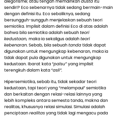
alegorisme; atau tengah memainkan
dusta
itu
sendiri? Eco sebenarnya tidak sedang bermain-main
dengan definisi itu. Eco sebaliknya, sedang
bersungguh-sungguh menjelaskan sebuah teori
semiotika. Implisit dalam definisi Eco di atas adalah
bahwa bila semiotika adalah sebuah
teori
kedustaan,
maka ia sekaligus adalah
teori
kebenaran.
Sebab, bila sebuah
tanda
tidak dapat
digunakan untuk mengungkap kebenaran, maka ia
tidak dapat pula digunakan untuk mengungkap
kedustaan. Ibarat kata “
palsu”
yang implisit
terengkuh dalam kata “
asli”.
Hipersemiotika, sebab itu, tidak sekadar teori
kedustaan, tapi teori yang “melampaui” semiotika
dan berkaitan dengan relasi-relasi lainnya yang
lebih kompleks antara semesta tanda, makna dan
realitas, khususnya relasi simulasi. Simulasi adalah
penciptaan
realitas
yang tidak lagi mengacu pada