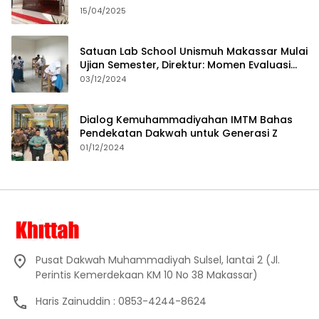
15/04/2025
Satuan Lab School Unismuh Makassar Mulai
Ujian Semester, Direktur: Momen Evaluasi
Proses Pembelajaran
03/12/2024
Dialog Kemuhammadiyahan IMTM Bahas
Pendekatan Dakwah untuk Generasi Z
01/12/2024
Pusat Dakwah Muhammadiyah Sulsel, lantai 2 (Jl.
Perintis Kemerdekaan KM 10 No 38 Makassar)
Haris Zainuddin : 0853-4244-8624