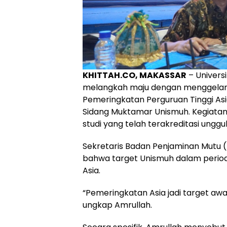
KHITTAH.CO, MAKASSAR
– Univers
melangkah maju dengan menggelar So
Pemeringkatan Perguruan Tinggi Asi
Sidang Muktamar Unismuh. Kegiatan 
studi yang telah terakreditasi unggu
Sekretaris Badan Penjaminan Mutu 
bahwa target Unismuh dalam perio
Asia.
“Pemeringkatan Asia jadi target aw
ungkap Amrullah.