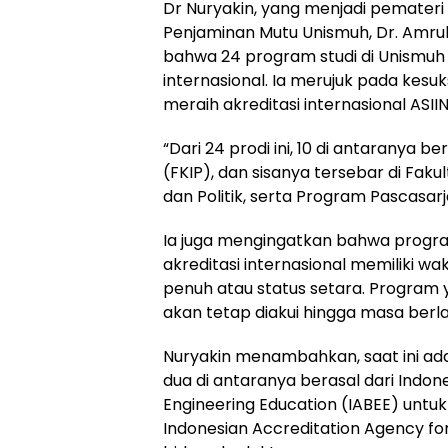
Dr Nuryakin, yang menjadi pemater
Penjaminan Mutu Unismuh, Dr. Amr
bahwa 24 program studi di Unismuh 
internasional. Ia merujuk pada kes
meraih akreditasi internasional ASI
“Dari 24 prodi ini, 10 di antaranya 
(FKIP), dan sisanya tersebar di Fakul
dan Politik, serta Program Pascasar
Ia juga mengingatkan bahwa progra
akreditasi internasional memiliki w
penuh atau status setara. Program y
akan tetap diakui hingga masa berla
Nuryakin menambahkan, saat ini ada 
dua di antaranya berasal dari Indone
Engineering Education (IABEE) untuk 
Indonesian Accreditation Agency for