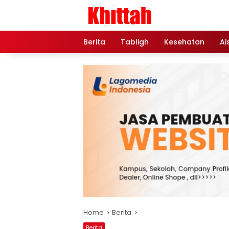
Skip
to
content
Berita
Tabligh
Kesehatan
Ai
Home
Berita
Berita