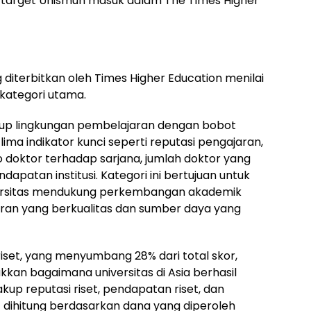
t target Unismuh masuk dalam The Times Higher
 diterbitkan oleh Times Higher Education menilai
 kategori utama.
up lingkungan pembelajaran dengan bobot
 lima indikator kunci seperti reputasi pengajaran,
o doktor terhadap sarjana, jumlah doktor yang
dapatan institusi. Kategori ini bertujuan untuk
ersitas mendukung perkembangan akademik
aran yang berkualitas dan sumber daya yang
 riset, yang menyumbang 28% dari total skor,
kan bagaimana universitas di Asia berhasil
akup reputasi riset, pendapatan riset, dan
et dihitung berdasarkan dana yang diperoleh