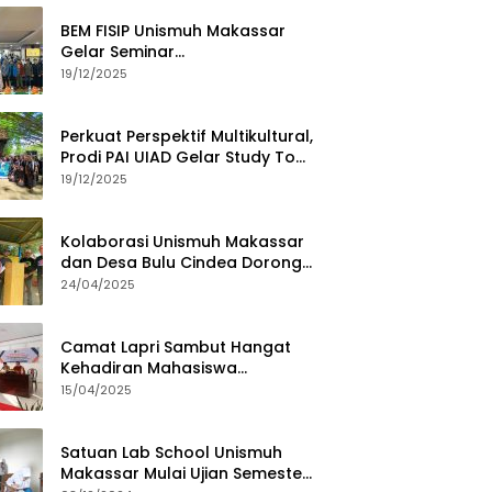
BEM FISIP Unismuh Makassar
Gelar Seminar
Keperempuanan, Bahas
19/12/2025
Tantangan Digital dan Budaya
Lokal
Perkuat Perspektif Multikultural,
Prodi PAI UIAD Gelar Study Tour
ke Kajang
19/12/2025
Kolaborasi Unismuh Makassar
dan Desa Bulu Cindea Dorong
Sentra Garam Industri
24/04/2025
Camat Lapri Sambut Hangat
Kehadiran Mahasiswa
PoltekMu
15/04/2025
Satuan Lab School Unismuh
Makassar Mulai Ujian Semester,