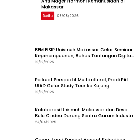
Anti Mager Harmoni Kemanusiaan di
Makassar
Berita
08/08/2026
BEM FISIP Unismuh Makassar Gelar Seminar
Keperempuanan, Bahas Tantangan Digital
dan Budaya Lokal
19/12/2025
Perkuat Perspektif Multikultural, Prodi PAI
UIAD Gelar Study Tour ke Kajang
19/12/2025
Kolaborasi Unismuh Makassar dan Desa
Bulu Cindea Dorong Sentra Garam Industri
24/04/2025
Camat Lapri Sambut Hangat Kehadiran