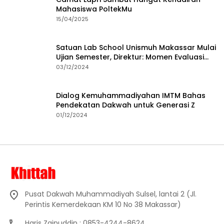
Mahasiswa PoltekMu
15/04/2025
Satuan Lab School Unismuh Makassar Mulai
Ujian Semester, Direktur: Momen Evaluasi
Proses Pembelajaran
03/12/2024
Dialog Kemuhammadiyahan IMTM Bahas
Pendekatan Dakwah untuk Generasi Z
01/12/2024
Pusat Dakwah Muhammadiyah Sulsel, lantai 2 (Jl.
Perintis Kemerdekaan KM 10 No 38 Makassar)
Haris Zainuddin : 0853-4244-8624