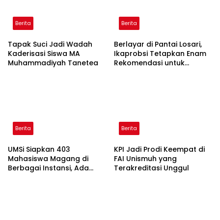
Berita
Berita
Tapak Suci Jadi Wadah
Berlayar di Pantai Losari,
Kaderisasi Siswa MA
Ikaprobsi Tetapkan Enam
Muhammadiyah Tanetea
Rekomendasi untuk
Bahasa Indonesia
Berita
Berita
UMSi Siapkan 403
KPI Jadi Prodi Keempat di
Mahasiswa Magang di
FAI Unismuh yang
Berbagai Instansi, Ada
Terakreditasi Unggul
Program Internasional ke
Taiwan