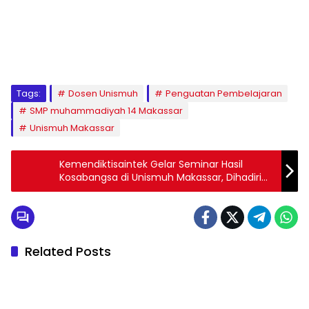
1
2
3
4
5
6
7
8
9
Tags:
Dosen Unismuh
Penguatan Pembelajaran
SMP muhammadiyah 14 Makassar
Unismuh Makassar
Kemendiktisaintek Gelar Seminar Hasil
Kosabangsa di Unismuh Makassar, Dihadiri
116 Dosen se Indonesia
Related Posts