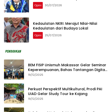
Opini
30/07/2026
Kedaulatan NKRI: Merajut Nilai-Nilai
Kedaulatan dari Budaya Lokal
Opini
25/07/2026
BEM FISIP Unismuh Makassar Gelar Seminar
Keperempuanan, Bahas Tantangan Digital
dan Budaya Lokal
19/12/2025
Perkuat Perspektif Multikultural, Prodi PAI
UIAD Gelar Study Tour ke Kajang
19/12/2025