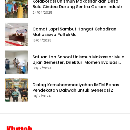
Kolaborasi Unismuh Makassar dan Desa
Bulu Cindea Dorong Sentra Garam Industri
24/04/2025
Camat Lapri Sambut Hangat Kehadiran
Mahasiswa PoltekMu
15/04/2025
Satuan Lab School Unismuh Makassar Mulai
Ujian Semester, Direktur: Momen Evaluasi
Proses Pembelajaran
03/12/2024
Dialog Kemuhammadiyahan IMTM Bahas
Pendekatan Dakwah untuk Generasi Z
01/12/2024