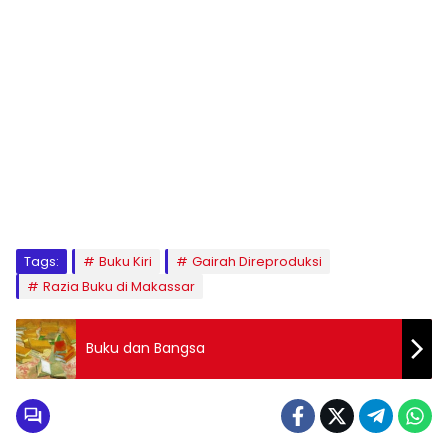
1
2
3
4
5
6
7
8
9
Tags:
Buku Kiri
Gairah Direproduksi
Razia Buku di Makassar
Buku dan Bangsa