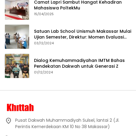
Camat Lapri Sambut Hangat Kehadiran
Mahasiswa PoltekMu
15/04/2025
Satuan Lab School Unismuh Makassar Mulai
Ujian Semester, Direktur: Momen Evaluasi
Proses Pembelajaran
03/12/2024
Dialog Kemuhammadiyahan IMTM Bahas
Pendekatan Dakwah untuk Generasi Z
01/12/2024
Pusat Dakwah Muhammadiyah Sulsel, lantai 2 (Jl.
Perintis Kemerdekaan KM 10 No 38 Makassar)