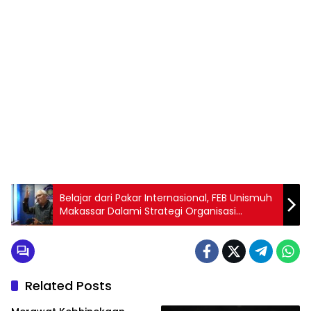
1
2
3
4
5
6
7
8
9
Belajar dari Pakar Internasional, FEB Unismuh
Makassar Dalami Strategi Organisasi
Berkelas Dunia
Related Posts