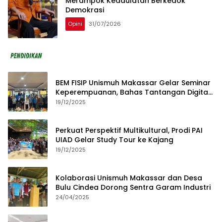
Merampok Kedaulatan Berkedok
Demokrasi
Opini
31/07/2026
BEM FISIP Unismuh Makassar Gelar Seminar
Keperempuanan, Bahas Tantangan Digital
dan Budaya Lokal
19/12/2025
Perkuat Perspektif Multikultural, Prodi PAI
UIAD Gelar Study Tour ke Kajang
19/12/2025
Kolaborasi Unismuh Makassar dan Desa
Bulu Cindea Dorong Sentra Garam Industri
24/04/2025