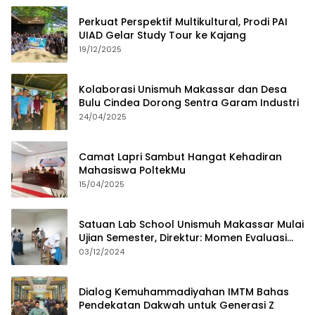
Perkuat Perspektif Multikultural, Prodi PAI
UIAD Gelar Study Tour ke Kajang
19/12/2025
Kolaborasi Unismuh Makassar dan Desa
Bulu Cindea Dorong Sentra Garam Industri
24/04/2025
Camat Lapri Sambut Hangat Kehadiran
Mahasiswa PoltekMu
15/04/2025
Satuan Lab School Unismuh Makassar Mulai
Ujian Semester, Direktur: Momen Evaluasi
Proses Pembelajaran
03/12/2024
Dialog Kemuhammadiyahan IMTM Bahas
Pendekatan Dakwah untuk Generasi Z