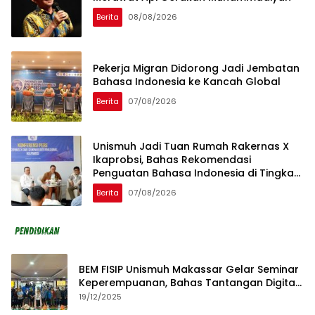
Berita
08/08/2026
Pekerja Migran Didorong Jadi Jembatan
Bahasa Indonesia ke Kancah Global
Berita
07/08/2026
Unismuh Jadi Tuan Rumah Rakernas X
Ikaprobsi, Bahas Rekomendasi
Penguatan Bahasa Indonesia di Tingkat
Global
Berita
07/08/2026
BEM FISIP Unismuh Makassar Gelar Seminar
Keperempuanan, Bahas Tantangan Digital
dan Budaya Lokal
19/12/2025