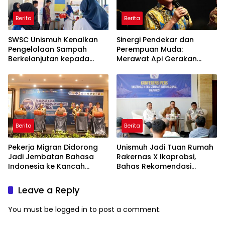
Berita
Berita
SWSC Unismuh Kenalkan
Sinergi Pendekar dan
Pengelolaan Sampah
Perempuan Muda:
Berkelanjutan kepada
Merawat Api Gerakan
Peserta Macca Student
Muhammadiyah
Visit
Berita
Berita
Pekerja Migran Didorong
Unismuh Jadi Tuan Rumah
Jadi Jembatan Bahasa
Rakernas X Ikaprobsi,
Indonesia ke Kancah
Bahas Rekomendasi
Global
Penguatan Bahasa
Indonesia di Tingkat
Leave a Reply
Global
You must be
logged in
to post a comment.