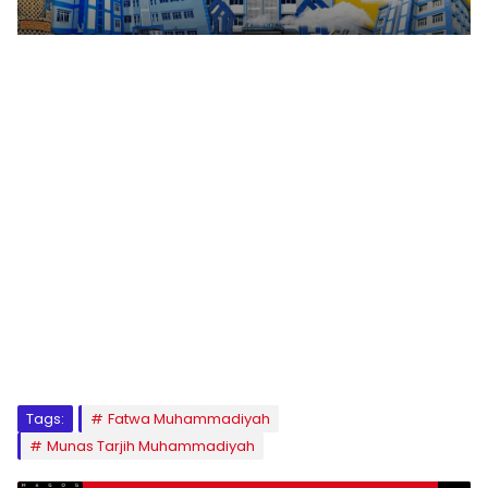
1
2
3
4
5
6
7
8
9
Tags:
Fatwa Muhammadiyah
Munas Tarjih Muhammadiyah