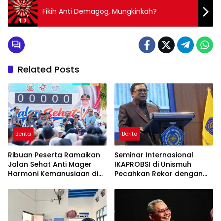
Fikih Anti Demagog, Mungkinkah?
Related Posts
Berita
Berita
Ribuan Peserta Ramaikan
Seminar Internasional
Jalan Sehat Anti Mager
IKAPROBSI di Unismuh
Harmoni Kemanusiaan di
Pecahkan Rekor dengan
Makassar
249 Makalah