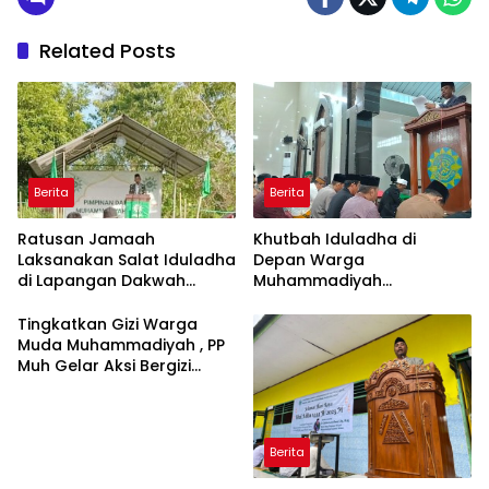
Related Posts
Berita
Berita
Ratusan Jamaah
Khutbah Iduladha di
Laksanakan Salat Iduladha
Depan Warga
di Lapangan Dakwah
Muhammadiyah
Muhammadiyah Gowa
Bulukumba: Dahlan Lama
Bawa Soroti Pentingnya
Tingkatkan Gizi Warga
Taqwa dan Adaptasi
Muda Muhammadiyah , PP
Digital
Muh Gelar Aksi Bergizi
Sehat Berkemajuan di
Makassar
Berita