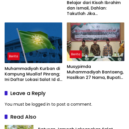
Belajar dari Kisah Ibrahim
dan Ismail, Dahlan:
Takutlah Jika
Meninggalkan Generasi
Terhina
Berita
Berita
Musypimda
Muhammadiyah Kurban di
Muhammadiyah Bantaeng,
Kampung Muallaf Pinrang;
Hasilkan 27 Nama, Bupati
Ini Daftar Lokasi Salat Id di
Beri Apresiasi
Bumi Lasinrang
Leave a Reply
You must be
logged in
to post a comment.
Read Also