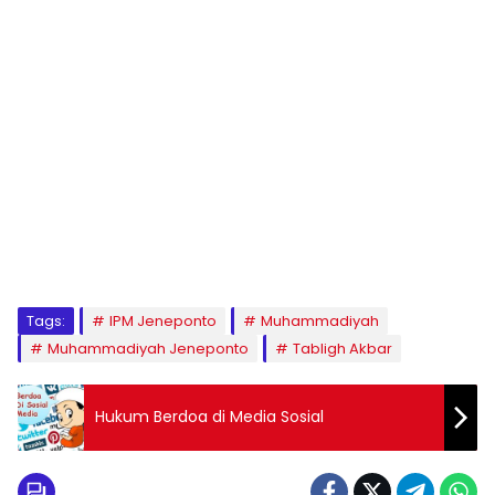
1
2
3
4
5
6
7
8
9
Tags:
IPM Jeneponto
Muhammadiyah
Muhammadiyah Jeneponto
Tabligh Akbar
Hukum Berdoa di Media Sosial