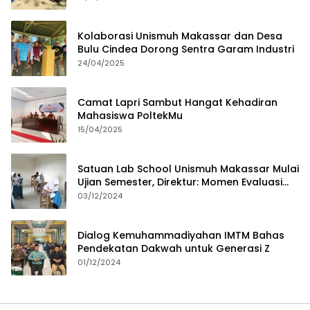
Kolaborasi Unismuh Makassar dan Desa
Bulu Cindea Dorong Sentra Garam Industri
24/04/2025
Camat Lapri Sambut Hangat Kehadiran
Mahasiswa PoltekMu
15/04/2025
Satuan Lab School Unismuh Makassar Mulai
Ujian Semester, Direktur: Momen Evaluasi
Proses Pembelajaran
03/12/2024
Dialog Kemuhammadiyahan IMTM Bahas
Pendekatan Dakwah untuk Generasi Z
01/12/2024