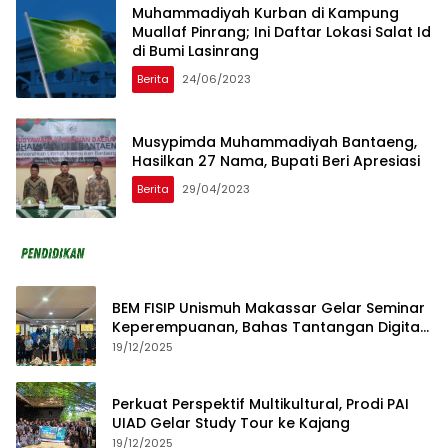
Muhammadiyah Kurban di Kampung
Muallaf Pinrang; Ini Daftar Lokasi Salat Id
di Bumi Lasinrang
Berita
24/06/2023
Musypimda Muhammadiyah Bantaeng,
Hasilkan 27 Nama, Bupati Beri Apresiasi
Berita
29/04/2023
BEM FISIP Unismuh Makassar Gelar Seminar
Keperempuanan, Bahas Tantangan Digital
dan Budaya Lokal
19/12/2025
Perkuat Perspektif Multikultural, Prodi PAI
UIAD Gelar Study Tour ke Kajang
19/12/2025