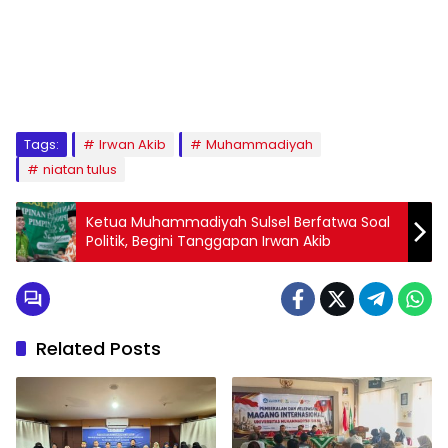
1
2
3
4
5
6
7
8
9
Tags:
Irwan Akib
Muhammadiyah
niatan tulus
Ketua Muhammadiyah Sulsel Berfatwa Soal
Politik, Begini Tanggapan Irwan Akib
Related Posts