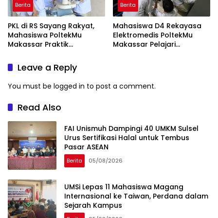
Berita
Berita
PKL di RS Sayang Rakyat,
Mahasiswa D4 Rekayasa
Mahasiswa PoltekMu
Elektromedis PoltekMu
Makassar Praktik
Makassar Pelajari
Troubleshooting Alat USG
Pemeliharaan Baby
Incubator di RS Unhas
Leave a Reply
You must be
logged in
to post a comment.
Read Also
FAI Unismuh Dampingi 40 UMKM Sulsel
Urus Sertifikasi Halal untuk Tembus
Pasar ASEAN
Berita
05/08/2026
UMSi Lepas 11 Mahasiswa Magang
Internasional ke Taiwan, Perdana dalam
Sejarah Kampus