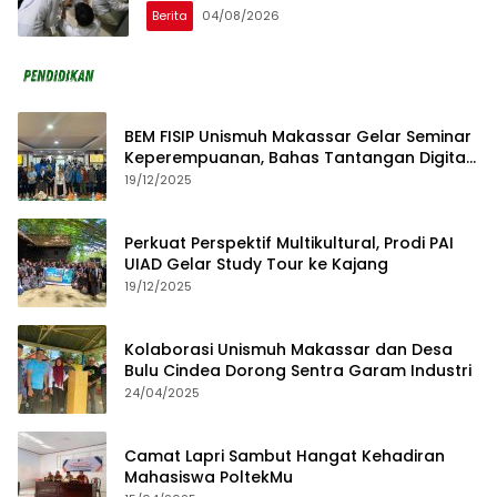
Unhas
Berita
04/08/2026
BEM FISIP Unismuh Makassar Gelar Seminar
Keperempuanan, Bahas Tantangan Digital
dan Budaya Lokal
19/12/2025
Perkuat Perspektif Multikultural, Prodi PAI
UIAD Gelar Study Tour ke Kajang
19/12/2025
Kolaborasi Unismuh Makassar dan Desa
Bulu Cindea Dorong Sentra Garam Industri
24/04/2025
Camat Lapri Sambut Hangat Kehadiran
Mahasiswa PoltekMu