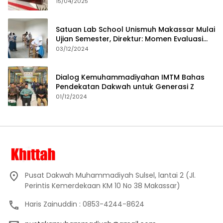
15/04/2025
Satuan Lab School Unismuh Makassar Mulai
Ujian Semester, Direktur: Momen Evaluasi
Proses Pembelajaran
03/12/2024
Dialog Kemuhammadiyahan IMTM Bahas
Pendekatan Dakwah untuk Generasi Z
01/12/2024
Pusat Dakwah Muhammadiyah Sulsel, lantai 2 (Jl.
Perintis Kemerdekaan KM 10 No 38 Makassar)
Haris Zainuddin : 0853-4244-8624