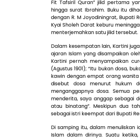
Fit Tafsiril Quran” jilid pertama ya
hingga surat Ibrahim. Buku itu dih
dengan R. M Joyodiningrat, Bupati
Kyai Sholeh Darat keburu meningga
menterjemahkan satu jilid tersebut.
Dalam kesempatan lain, Kartini ju
ajaran Islam yang disampaikan ole
Kartini pernah menyampaikan cura
(Agustus 1901); “Itu bukan dosa, buk
kawin dengan empat orang wanita sek
disebut dosa menurut hukum da
menganggapnya dosa. Semua pe
menderita, saya anggap sebagai do
atau binatang”. Meskipun dua ta
sebagai istri keempat dari Bupati 
Di samping itu, dalam menuliskan 
Islam dalam dirinya. Suatu ketika