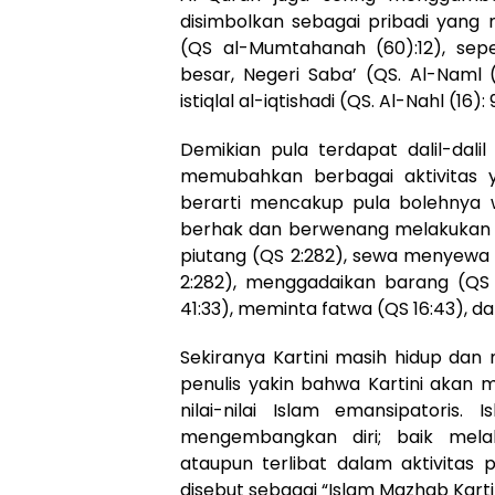
disimbolkan sebagai pribadi yang mem
(QS al-Mumtahanah (60):12), sepe
besar, Negeri Saba’ (QS. Al-Naml 
istiqlal al-iqtishadi (QS. Al-Nahl (16): 
Demikian pula terdapat dalil-da
memubahkan berbagai aktivitas y
berarti mencakup pula bolehnya wa
berhak dan berwenang melakukan akt
piutang (QS 2:282), sewa menyewa 
2:282), menggadaikan barang (QS
41:33), meminta fatwa (QS 16:43), d
Sekiranya Kartini masih hidup dan
penulis yakin bahwa Kartini akan
nilai-nilai Islam emansipatori
mengembangkan diri; baik melal
ataupun terlibat dalam aktivitas p
disebut sebagai “Islam Mazhab Kartini