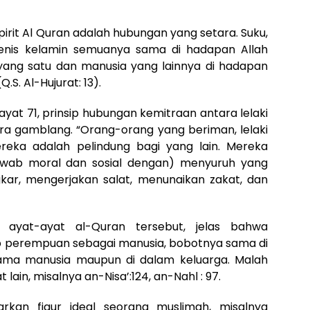
rit Al Quran adalah hubungan yang setara. Suku,
 jenis kelamin semuanya sama di hadapan Allah
ng satu dan manusia yang lainnya di hadapan
S. Al-Hujurat: 13).
yat 71, prinsip hubungan kemitraan antara lelaki
 gamblang. “Orang-orang yang beriman, lelaki
eka adalah pelindung bagi yang lain. Mereka
wab moral dan sosial dengan) menyuruh yang
r, mengerjakan salat, menunaikan zakat, dan
ayat-ayat al-Quran tersebut, jelas bahwa
b perempuan sebagai manusia, bobotnya sama di
sama manusia maupun di dalam keluarga. Malah
ain, misalnya an-Nisa’:124, an-Nahl : 97.
rkan figur ideal seorang muslimah, misalnya