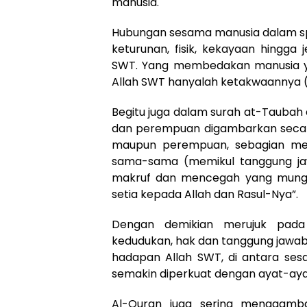
manusia.
Hubungan sesama manusia dalam spi
keturunan, fisik, kekayaan hingga
SWT. Yang membedakan manusia ya
Allah SWT hanyalah ketakwaannya (Q.
Begitu juga dalam surah at-Taubah a
dan perempuan digambarkan secara
maupun perempuan, sebagian mer
sama-sama (memikul tanggung ja
makruf dan mencegah yang mungka
setia kepada Allah dan Rasul-Nya”.
Dengan demikian merujuk pada 
kedudukan, hak dan tanggung jawa
hadapan Allah SWT, di antara se
semakin diperkuat dengan ayat-ayat l
Al-Quran juga sering menggamba