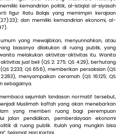
iliki kemandirian politik, al-istiqlal al-siyasah
rti figur Ratu Balqis yang memimpin kerajaan
(27):23); dan memiliki kemandirian ekonomi, al-
97).
lil umum yang mewajibkan, menyunnahkan, atau
ang biasanya dilakukan di ruang publik, yang
nita melakukan aktivitas-aktivitas itu. Wanita
ivitas jual beli (QS 2: 275; QS 4:29), berhutang
(QS 2:233; QS 65:6), memberikan persaksian (QS
 2:283), menyampaikan ceramah (QS 16:125; QS
an sebagainya.
 membaca sejumlah landasan normatif tersebut,
 menjadi Muslimah kaffah yang akan menebarkan
s. Islam yang memberi ruang bagi perempuan
ui jalan pendidikan, pemberdayaan ekonomi
olitik di ruang publik. Itulah yang mungkin bisa
”. Selamat Hari Kartini.