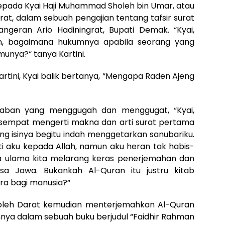
 kepada Kyai Haji Muhammad Sholeh bin Umar, atau
rat, dalam sebuah pengajian tentang tafsir surat
geran Ario Hadiningrat, Bupati Demak. “Kyai,
, bagaimana hukumnya apabila seorang yang
unya?“ tanya Kartini.
tini, Kyai balik bertanya, “Mengapa Raden Ajeng
awaban yang menggugah dan menggugat, “Kyai,
ku sempat mengerti makna dan arti surat pertama
ang isinya begitu indah menggetarkan sanubariku.
i aku kepada Allah, namun aku heran tak habis-
a ulama kita melarang keras penerjemahan dan
sa Jawa. Bukankah Al-Quran itu justru kitab
ra bagi manusia?“
Sholeh Darat kemudian menterjemahkan Al-Quran
ya dalam sebuah buku berjudul “Faidhir Rahman