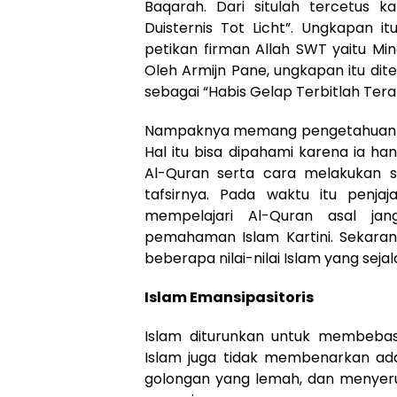
Baqarah. Dari situlah tercetus k
Duisternis Tot Licht”. Ungkapan 
petikan firman Allah SWT yaitu Min
Oleh Armijn Pane, ungkapan itu di
sebagai “Habis Gelap Terbitlah Tera
Nampaknya memang pengetahuan Isla
Hal itu bisa dipahami karena ia 
Al-Quran serta cara melakukan sha
tafsirnya. Pada waktu itu pen
mempelajari Al-Quran asal jang
pemahaman Islam Kartini. Sekara
beberapa nilai-nilai Islam yang seja
Islam Emansipasitoris
Islam diturunkan untuk membebask
Islam juga tidak membenarkan ad
golongan yang lemah, dan menyer