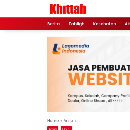
Skip
to
content
Berita
Tabligh
Kesehatan
Ai
Home
Arsip
Arsip
Opini