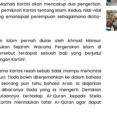
am Mazhab Kartini akan mencakup dua pengertian.
mikiran Kartini tentang Islam. Kedua, nilai-nilai
ng emansipasi perempuan sebagaimana dicita-
gan Islam pernah diulas oleh Ahmad Mansur
ukan Sejarah: Wacana Pergerakan Islam di
tersebut terdapat sebuah bab yang berjudul
gan Kartini’.
ama Kartini resah sebab tidak mampu mencintai
suci. Tiada boleh diterjemahkan ke dalam bahasa
 seorang pun tahu bahasa Arab. Ia diajarkan
dibacanya tiada yang ia mengerti. Demikian
utaannya terhadap Al-Quran kepada Stella
Kartini merindukan tafsir Al-Quran agar dapat