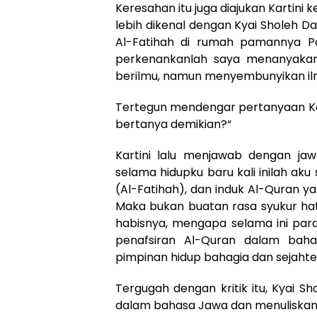
Keresahan itu juga diajukan Kartini
lebih dikenal dengan Kyai Sholeh Da
Al-Fatihah di rumah pamannya Pan
perkenankanlah saya menanyakan
berilmu, namun menyembunyikan ilm
Tertegun mendengar pertanyaan Kar
bertanya demikian?“
Kartini lalu menjawab dengan j
selama hidupku baru kali inilah a
(Al-Fatihah), dan induk Al-Quran y
Maka bukan buatan rasa syukur hat
habisnya, mengapa selama ini par
penafsiran Al-Quran dalam baha
pimpinan hidup bahagia dan sejahte
Tergugah dengan kritik itu, Kyai 
dalam bahasa Jawa dan menuliskann