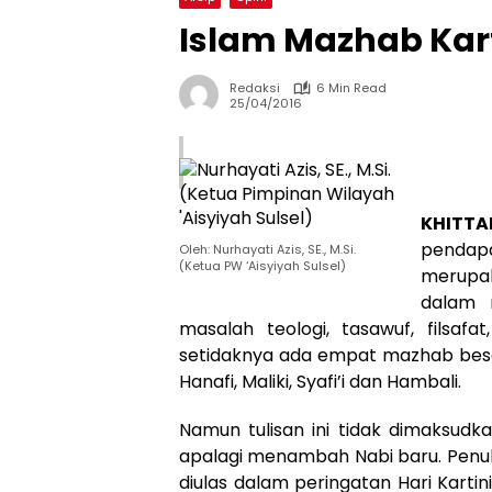
Islam Mazhab Karti
Redaksi
6 Min Read
25/04/2016
KHITTA
pendap
Oleh: Nurhayati Azis, SE., M.Si.
(Ketua PW ‘Aisyiyah Sulsel)
merupak
dalam 
masalah teologi, tasawuf, filsafa
setidaknya ada empat mazhab besar
Hanafi, Maliki, Syafi’i dan Hambali.
Namun tulisan ini tidak dimaksu
apalagi menambah Nabi baru. Penulis
diulas dalam peringatan Hari Kartini