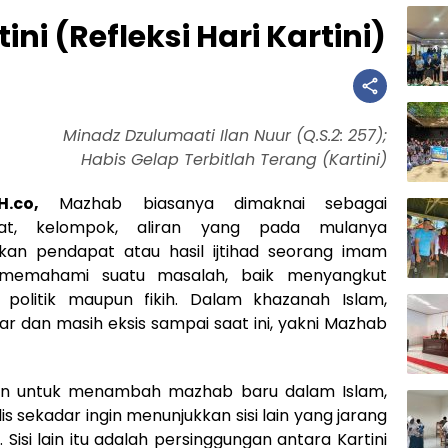
ni (Refleksi Hari Kartini)
Minadz Dzulumaati Ilan Nuur (Q.S.2: 257);
Habis Gelap Terbitlah Terang (Kartini)
H.co,
Mazhab biasanya dimaknai sebagai
at, kelompok, aliran yang pada mulanya
an pendapat atau hasil ijtihad seorang imam
memahami suatu masalah, baik menyangkut
t, politik maupun fikih. Dalam khazanah Islam,
 dan masih eksis sampai saat ini, yakni Mazhab
dkan untuk menambah mazhab baru dalam Islam,
 sekadar ingin menunjukkan sisi lain yang jarang
. Sisi lain itu adalah persinggungan antara Kartini