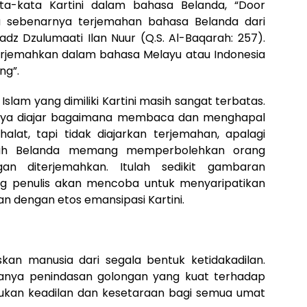
ata-kata Kartini dalam bahasa Belanda, “Door
itu sebenarnya terjemahan bahasa Belanda dari
adz Dzulumaati Ilan Nuur (Q.S. Al-Baqarah: 257).
terjemahkan dalam bahasa Melayu atau Indonesia
ng”.
m yang dimiliki Kartini masih sangat terbatas.
hanya diajar bagaimana membaca dan menghapal
lat, tapi tidak diajarkan terjemahan, apalagi
jajah Belanda memang memperbolehkan orang
an diterjemahkan. Itulah sedikit gambaran
ng penulis akan mencoba untuk menyaripatikan
lan dengan etos emansipasi Kartini.
an manusia dari segala bentuk ketidakadilan.
anya penindasan golongan yang kuat terhadap
ukan keadilan dan kesetaraan bagi semua umat