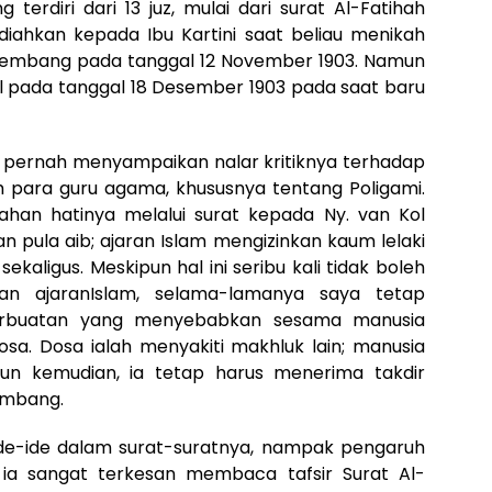
ng terdiri dari 13 juz, mulai dari surat Al-Fatihah
adiahkan kepada Ibu Kartini saat beliau menikah
 Rembang pada tanggal 12 November 1903. Namun
l pada tanggal 18 Desember 1903 pada saat baru
ga pernah menyampaikan nalar kritiknya terhadap
h para guru agama, khususnya tentang Poligami.
han hatinya melalui surat kepada Ny. van Kol
an pula aib; ajaran Islam mengizinkan kaum lelaki
aligus. Meskipun hal ini seribu kali tidak boleh
n ajaranIslam, selama-lamanya saya tetap
rbuatan yang menyebabkan sesama manusia
sa. Dosa ialah menyakiti makhluk lain; manusia
hun kemudian, ia tetap harus menerima takdir
Rembang.
ide-ide dalam surat-suratnya, nampak pengaruh
, ia sangat terkesan membaca tafsir Surat Al-