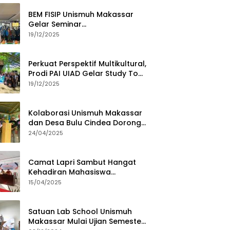
BEM FISIP Unismuh Makassar
Gelar Seminar
Keperempuanan, Bahas
19/12/2025
Tantangan Digital dan Budaya
Lokal
Perkuat Perspektif Multikultural,
Prodi PAI UIAD Gelar Study Tour
ke Kajang
19/12/2025
Kolaborasi Unismuh Makassar
dan Desa Bulu Cindea Dorong
Sentra Garam Industri
24/04/2025
Camat Lapri Sambut Hangat
Kehadiran Mahasiswa
PoltekMu
15/04/2025
Satuan Lab School Unismuh
Makassar Mulai Ujian Semester,