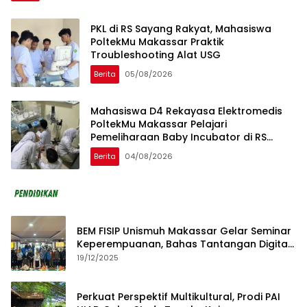
PKL di RS Sayang Rakyat, Mahasiswa
PoltekMu Makassar Praktik
Troubleshooting Alat USG
Berita
05/08/2026
Mahasiswa D4 Rekayasa Elektromedis
PoltekMu Makassar Pelajari
Pemeliharaan Baby Incubator di RS
Unhas
Berita
04/08/2026
BEM FISIP Unismuh Makassar Gelar Seminar
Keperempuanan, Bahas Tantangan Digital
dan Budaya Lokal
19/12/2025
Perkuat Perspektif Multikultural, Prodi PAI