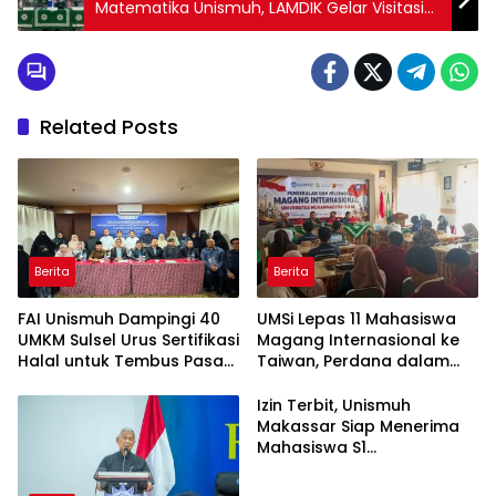
Matematika Unismuh, LAMDIK Gelar Visitasi
Daring
Related Posts
Berita
Berita
FAI Unismuh Dampingi 40
UMSi Lepas 11 Mahasiswa
UMKM Sulsel Urus Sertifikasi
Magang Internasional ke
Halal untuk Tembus Pasar
Taiwan, Perdana dalam
ASEAN
Sejarah Kampus
Izin Terbit, Unismuh
Makassar Siap Menerima
Mahasiswa S1
Keperawatan dan Profesi
Ners