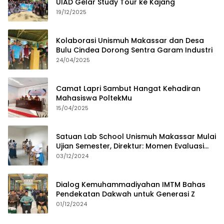
UIAD Gelar Study Tour ke Kajang
19/12/2025
Kolaborasi Unismuh Makassar dan Desa
Bulu Cindea Dorong Sentra Garam Industri
24/04/2025
Camat Lapri Sambut Hangat Kehadiran
Mahasiswa PoltekMu
15/04/2025
Satuan Lab School Unismuh Makassar Mulai
Ujian Semester, Direktur: Momen Evaluasi
Proses Pembelajaran
03/12/2024
Dialog Kemuhammadiyahan IMTM Bahas
Pendekatan Dakwah untuk Generasi Z
01/12/2024