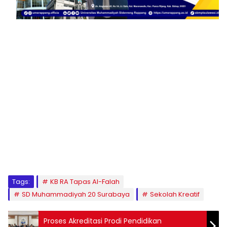
1
2
3
4
5
6
7
8
9
Tags:
KB RA Tapas Al-Falah
SD Muhammadiyah 20 Surabaya
Sekolah Kreatif
Proses Akreditasi Prodi Pendidikan