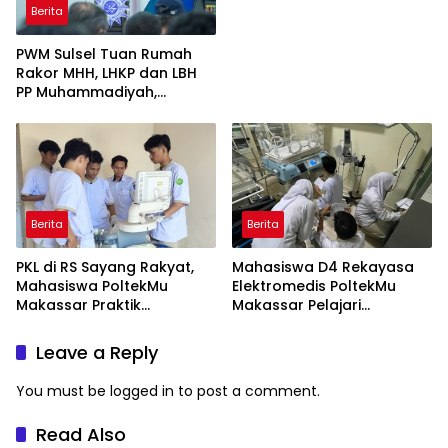
Berita
PWM Sulsel Tuan Rumah
Rakor MHH, LHKP dan LBH
PP Muhammadiyah,
Perkuat Gerakan Hukum
dan Kebijakan Publik
Berita
Berita
PKL di RS Sayang Rakyat,
Mahasiswa D4 Rekayasa
Mahasiswa PoltekMu
Elektromedis PoltekMu
Makassar Praktik
Makassar Pelajari
Troubleshooting Alat USG
Pemeliharaan Baby
Incubator di RS Unhas
Leave a Reply
You must be
logged in
to post a comment.
Read Also